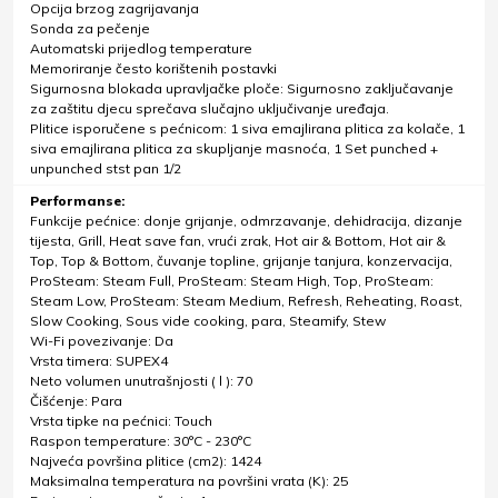
Opcija brzog zagrijavanja
Sonda za pečenje
Automatski prijedlog temperature
Memoriranje često korištenih postavki
Sigurnosna blokada upravljačke ploče: Sigurnosno zaključavanje
za zaštitu djecu sprečava slučajno uključivanje uređaja.
Plitice isporučene s pećnicom: 1 siva emajlirana plitica za kolače, 1
siva emajlirana plitica za skupljanje masnoća, 1 Set punched +
unpunched stst pan 1/2
Performanse:
Funkcije pećnice: donje grijanje, odmrzavanje, dehidracija, dizanje
tijesta, Grill, Heat save fan, vrući zrak, Hot air & Bottom, Hot air &
Top, Top & Bottom, čuvanje topline, grijanje tanjura, konzervacija,
ProSteam: Steam Full, ProSteam: Steam High, Top, ProSteam:
Steam Low, ProSteam: Steam Medium, Refresh, Reheating, Roast,
Slow Cooking, Sous vide cooking, para, Steamify, Stew
Wi-Fi povezivanje: Da
Vrsta timera: SUPEX4
Neto volumen unutrašnjosti ( l ): 70
Čišćenje: Para
Vrsta tipke na pećnici: Touch
Raspon temperature: 30°C - 230°C
Najveća površina plitice (cm2): 1424
Maksimalna temperatura na površini vrata (K): 25