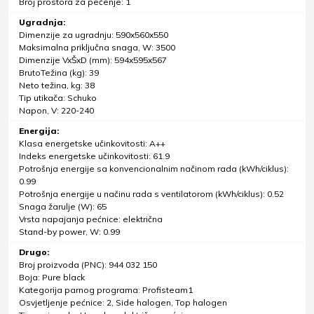
Broj prostora za pečenje: 1
Ugradnja:
Dimenzije za ugradnju: 590x560x550
Maksimalna priključna snaga, W: 3500
Dimenzije VxŠxD (mm): 594x595x567
BrutoTežina (kg): 39
Neto težina, kg: 38
Tip utikača: Schuko
Napon, V: 220-240
Energija:
Klasa energetske učinkovitosti: A++
Indeks energetske učinkovitosti: 61.9
Potrošnja energije sa konvencionalnim načinom rada (kWh/ciklus):
0.99
Potrošnja energije u načinu rada s ventilatorom (kWh/ciklus): 0.52
Snaga žarulje (W): 65
Vrsta napajanja pećnice: električna
Stand-by power, W: 0.99
Drugo:
Broj proizvoda (PNC): 944 032 150
Boja: Pure black
Kategorija parnog programa: Profisteam1
Osvjetljenje pećnice: 2, Side halogen, Top halogen