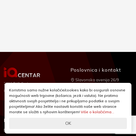
Poslovnica i kontakt
Slavonska avenija 26/9
2026 © IQ Centar
+385 1 2455 950
Koristimo samo nužne kolačiće/cookies kako bi osigurali osnovne
Nubilus
Izrada:
mogućnosti web trgovine (košarica, jezik i valuta). Ne pratimo
webshop@iqcentar.hr
aktivnosti svojih posjetitelja i ne prikupljamo podatke o svojim
Pon - Pet od 9 - 17h
posjetiteljima! Ako želite nastaviti koristiti naše web stranice
morate se složiti s njihovim korištenjem!
Više o kolačićima...
Informacije
Podrška
OK
Novosti & Promocije
Uvjeti poslovanja