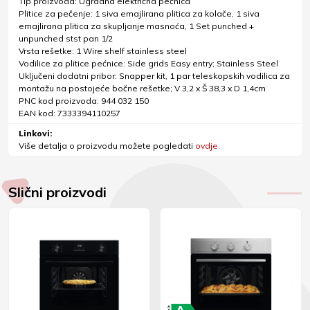
Tip proizvoda: Ugradna električna pećnica
Plitice za pečenje: 1 siva emajlirana plitica za kolače, 1 siva
emajlirana plitica za skupljanje masnoća, 1 Set punched +
unpunched stst pan 1/2
Vrsta rešetke: 1 Wire shelf stainless steel
Vodilice za plitice pećnice: Side grids Easy entry; Stainless Steel
Uključeni dodatni pribor: Snapper kit, 1 par teleskopskih vodilica za
montažu na postojeće bočne rešetke; V 3,2 x Š 38,3 x D 1,4cm
PNC kod proizvoda: 944 032 150
EAN kod: 7333394110257
Linkovi:
Više detalja o proizvodu možete pogledati
ovdje.
Slični proizvodi