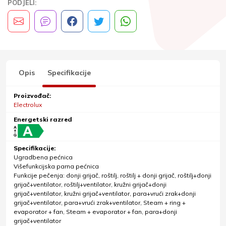
PODJELI:
Opis
Specifikacije
Proizvođač:
Electrolux
Energetski razred
Specifikacije:
Ugradbena pećnica
Višefunkcijska parna pećnica
Funkcije pečenja: donji grijač, roštilj, roštilj + donji grijač, roštilj+donji
grijač+ventilator, roštilj+ventilator, kružni grijač+donji
grijač+ventilator, kružni grijač+ventilator, para+vrući zrak+donji
grijač+ventilator, para+vrući zrak+ventilator, Steam + ring +
evaporator + fan, Steam + evaporator + fan, para+donji
grijač+ventilator