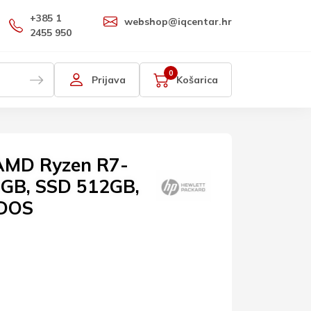
+385 1
webshop@iqcentar.hr
2455 950
0
Prijava
Košarica
AMD Ryzen R7-
GB, SSD 512GB,
 DOS