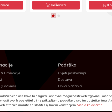
arica
Košarica
Ko
macije
Podrška
 & Promocije
Uvjeti poslovanja
vi
Dostava
 (Cookies)
Oblici plaćanja
 sigurnosti
Izjava o privatnosti - GDPR
olačiće/cookies kako bi osigurali osnovne mogućnosti web trgovine (košarica,
a
Reklamacije, povrati i prigovori
vnosti svojih posjetitelja i ne prikupljamo podatke o svojim posjetiteljima! Ak
 web stranice morate se složiti s njihovim korištenjem!
Više o kolačićima...
itanja
Jednostrani raskid ugovora