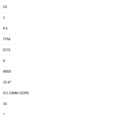
16
1
4.5
TPM
DOS
6
4800
15,6"
SO-DIMM DDR5
16
2