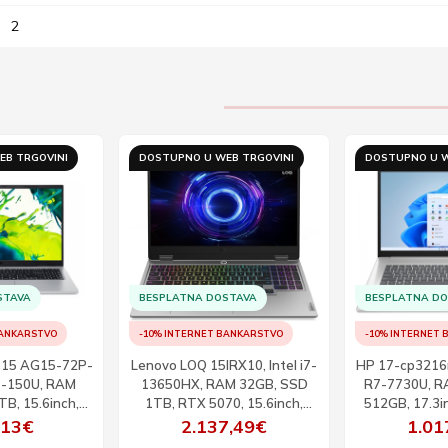
2
EB TRGOVINI
DOSTUPNO U WEB TRGOVINI
DOSTUPNO U W
STAVA
BESPLATNA DOSTAVA
BESPLATNA D
BANKARSTVO
-10% INTERNET BANKARSTVO
-10% INTERNET
o 15 AG15-72P-
Lenovo LOQ 15IRX10, Intel i7-
HP 17-cp3216
i7-150U, RAM
13650HX, RAM 32GB, SSD
R7-7730U, R
B, 15.6inch,
1TB, RTX 5070, 15.6inch,
512GB, 17.3i
 DOS
WQHD, 165Hz, W11
,13€
2.137,49€
1.01