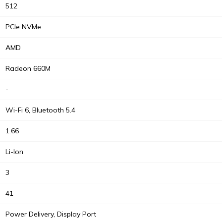
512
PCIe NVMe
AMD
Radeon 660M
-
Wi-Fi 6, Bluetooth 5.4
1.66
Li-Ion
3
41
Power Delivery, Display Port