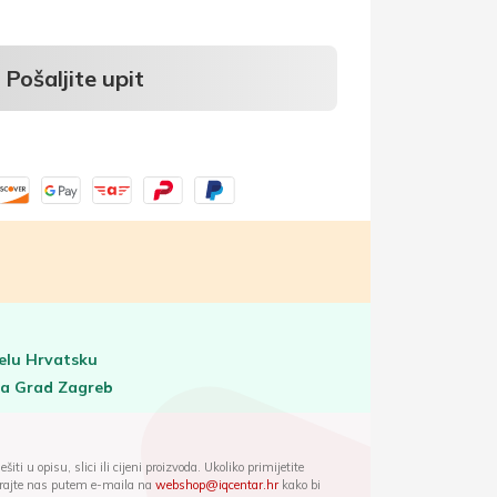
Pošaljite upit
elu Hrvatsku
za Grad Zagreb
iti u opisu, slici ili cijeni proizvoda. Ukoliko primijetite
ktirajte nas putem e-maila na
webshop@iqcentar.hr
kako bi