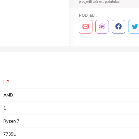
provjerili točnost podataka.
PODJELI:
HP
AMD
1
Ryzen 7
7735U