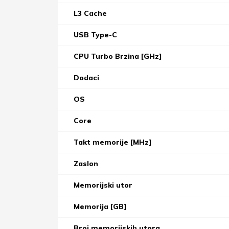
L3 Cache
USB Type-C
CPU Turbo Brzina [GHz]
Dodaci
OS
Core
Takt memorije [MHz]
Zaslon
Memorijski utor
Memorija [GB]
Broj memorijskih utora