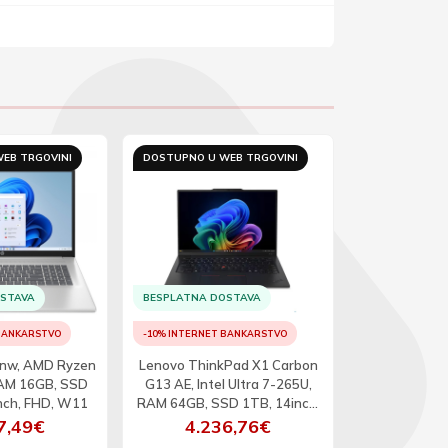
EB TRGOVINI
DOSTUPNO U WEB TRGOVINI
DOSTUPNO U 
OSTAVA
BESPLATNA DOSTAVA
BESPLATNA D
 BANKARSTVO
-10% INTERNET BANKARSTVO
-10% INTERNET
nw, AMD Ryzen
Lenovo ThinkPad X1 Carbon
Lenovo V15 G5
AM 16GB, SSD
G13 AE, Intel Ultra 7-265U,
100U, RAM 16
nch, FHD, W11
RAM 64GB, SSD 1TB, 14inch,
15.6inch
WUXGA, W11P
7,49€
4.236,76€
90