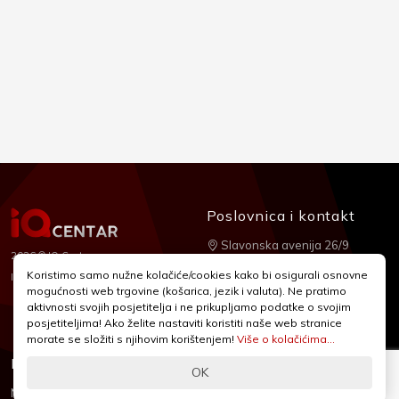
Poslovnica i kontakt
Slavonska avenija 26/9
2026 © IQ Centar
+385 1 2455 950
Koristimo samo nužne kolačiće/cookies kako bi osigurali osnovne
Nubilus
Izrada:
mogućnosti web trgovine (košarica, jezik i valuta). Ne pratimo
webshop@iqcentar.hr
aktivnosti svojih posjetitelja i ne prikupljamo podatke o svojim
Pon - Pet od 9 - 17h
posjetiteljima! Ako želite nastaviti koristiti naše web stranice
morate se složiti s njihovim korištenjem!
Više o kolačićima...
Informacije
Podrška
OK
Novosti & Promocije
Uvjeti poslovanja