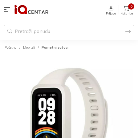
0
Prijava
Košarica
Početna
Mobiteli
Pametni satovi