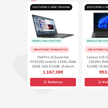
B TRGOVINI
DOSTUPNO U WEB TRGOVINI
DOSTUPNO U W
TAVA
BESPLATNA DOSTAVA
BESPLATNA DO
ANKARSTVO
-10% INTERNET BANKARSTVO
-10% INTERNET 
ok 3 17-
Dell Pro 15 Essential
Lenovo V15 G5 
MD Ryzen R5-
PV15250, Intel i5-1334U, RAM
13620H, RA
, SSD 512GB,
16GB, SSD 512GB, 15.6inch,
512GB, 15.6i
D, DOS -BEZ
FHD, 120Hz, Linux
79€
1.167,38€
953
TERA
arica
Košarica
Koš