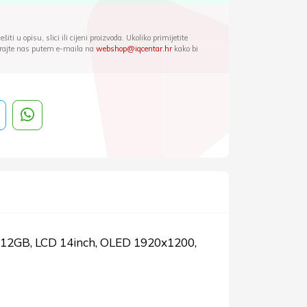
iti u opisu, slici ili cijeni proizvoda. Ukoliko primijetite
ktirajte nas putem e-maila na
webshop@iqcentar.hr
kako bi
512GB, LCD 14inch, OLED 1920x1200,