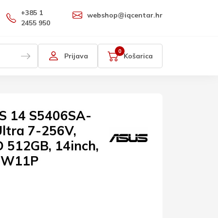
+385 1
webshop@iqcentar.hr
2455 950
0
Prijava
Košarica
 S 14 S5406SA-
Ultra 7-256V,
 512GB, 14inch,
 W11P