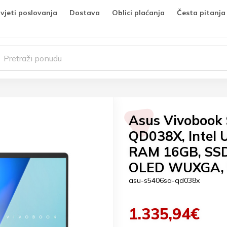
vjeti poslovanja
Dostava
Oblici plaćanja
Česta pitanja
Asus Vivobook
QD038X, Intel 
RAM 16GB, SSD
OLED WUXGA,
asu-s5406sa-qd038x
1.335,94€