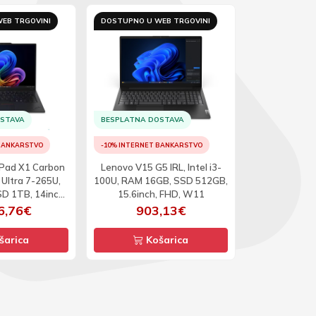
EB TRGOVINI
DOSTUPNO U WEB TRGOVINI
DOSTUPNO U 
OSTAVA
BESPLATNA DOSTAVA
BESPLATNA D
 BANKARSTVO
-10% INTERNET BANKARSTVO
-10% INTERNET
Pad X1 Carbon
Lenovo V15 G5 IRL, Intel i3-
Dell Pro 14 
 Ultra 7-265U,
100U, RAM 16GB, SSD 512GB,
Ultra 5-235U
D 1TB, 14inch,
15.6inch, FHD, W11
512GB, 14in
, W11P
6,76€
903,13€
1.7
šarica
Košarica
Ko