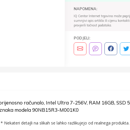
NAPOMENA:
IQ Centar Internet trgovina može pogriješ
sumnjivi opis artikla ili cijenu konta
provjerili točnost podataka.
PODJELI:
ijenosno računalo, Intel Ultra 7-256V, RAM 16GB, SSD 
, oznaka modela 90NB15R3-M001K0