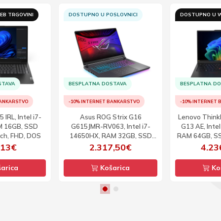
EB TRGOVINI
DOSTUPNO U POSLOVNICI
DOSTUPNO U W
STAVA
BESPLATNA DOSTAVA
BESPLATNA D
BANKARSTVO
-10% INTERNET BANKARSTVO
-10% INTERNET
IRL, Intel i7-
Asus ROG Strix G16
Lenovo Think
M 16GB, SSD
G615JMR-RV063, Intel i7-
G13 AE, Intel
nch, FHD, DOS
14650HX, RAM 32GB, SSD
RAM 64GB, SS
1TB, RTX 5060, 16inch,
WUXGA
,13€
2.317,50€
4.23
WUXGA, 165Hz, DOS
arica
Košarica
Ko