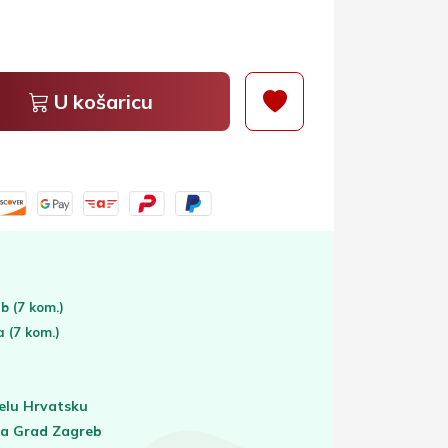
U košaricu
eb
(7 kom.)
ta
(7 kom.)
elu Hrvatsku
za Grad Zagreb