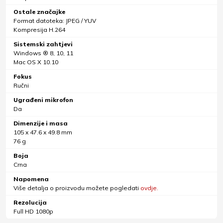
Ostale značajke
Format datoteka: JPEG / YUV
Kompresija H.264
Sistemski zahtjevi
Windows ® 8, 10, 11
Mac OS X 10.10
Fokus
Ručni
Ugrađeni mikrofon
Da
Dimenzije i masa
105 x 47.6 x 49.8 mm
76 g
Boja
Crna
Napomena
Više detalja o proizvodu možete pogledati
ovdje.
Rezolucija
Full HD 1080p