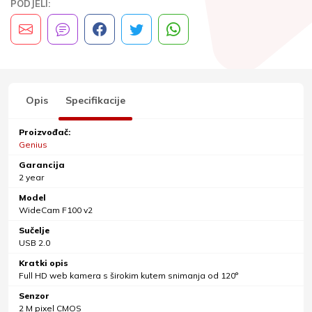
PODJELI:
Opis
Specifikacije
Proizvođač:
Genius
Garancija
2 year
Model
WideCam F100 v2
Sučelje
USB 2.0
Kratki opis
Full HD web kamera s širokim kutem snimanja od 120°
Senzor
2 M pixel CMOS