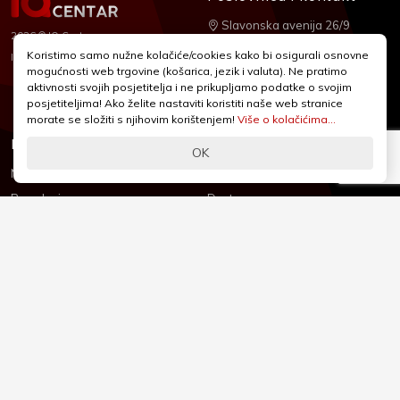
Slavonska avenija 26/9
2026 © IQ Centar
+385 1 2455 950
Koristimo samo nužne kolačiće/cookies kako bi osigurali osnovne
Nubilus
Izrada:
mogućnosti web trgovine (košarica, jezik i valuta). Ne pratimo
webshop@iqcentar.hr
aktivnosti svojih posjetitelja i ne prikupljamo podatke o svojim
Pon - Pet od 9 - 17h
posjetiteljima! Ako želite nastaviti koristiti naše web stranice
morate se složiti s njihovim korištenjem!
Više o kolačićima...
Informacije
Podrška
OK
Novosti & Promocije
Uvjeti poslovanja
Brandovi
Dostava
Kolačići (Cookies)
Oblici plaćanja
Izjava o sigurnosti
Izjava o privatnosti - GDPR
O nama
Reklamacije, povrati i prigovori
Česta pitanja
Jednostrani raskid ugovora
Kontakt
Sigurno online plaćanje