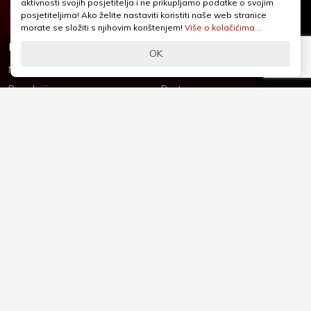
aktivnosti svojih posjetitelja i ne prikupljamo podatke o svojim
Pon - Pet od 9 - 17h
posjetiteljima! Ako želite nastaviti koristiti naše web stranice
morate se složiti s njihovim korištenjem!
Više o kolačićima...
Informacije
Podrška
OK
Novosti & Promocije
Uvjeti poslovanja
Brandovi
Dostava
Kolačići (Cookies)
Oblici plaćanja
Izjava o sigurnosti
Izjava o privatnosti - GDPR
O nama
Reklamacije, povrati i prigovori
Česta pitanja
Jednostrani raskid ugovora
Kontakt
Sigurno online plaćanje