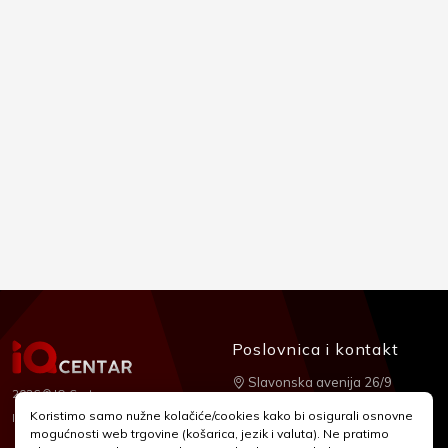
Poslovnica i kontakt
Slavonska avenija 26/9
2026 © IQ Centar
+385 1 2455 950
Koristimo samo nužne kolačiće/cookies kako bi osigurali osnovne
Nubilus
Izrada:
mogućnosti web trgovine (košarica, jezik i valuta). Ne pratimo
webshop@iqcentar.hr