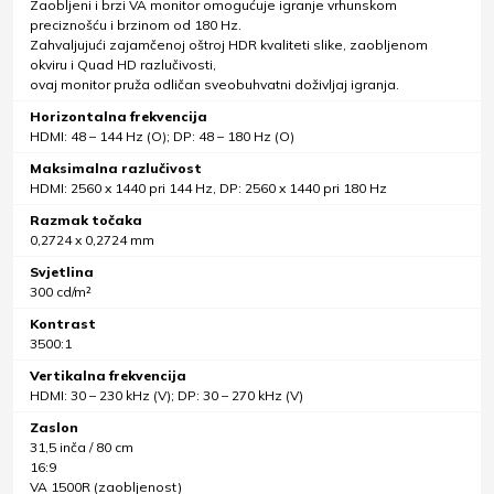
Zaobljeni i brzi VA monitor omogućuje igranje vrhunskom
preciznošću i brzinom od 180 Hz.
Zahvaljujući zajamčenoj oštroj HDR kvaliteti slike, zaobljenom
okviru i Quad HD razlučivosti,
ovaj monitor pruža odličan sveobuhvatni doživljaj igranja.
Horizontalna frekvencija
HDMI: 48 – 144 Hz (O); DP: 48 – 180 Hz (O)
Maksimalna razlučivost
HDMI: 2560 x 1440 pri 144 Hz, DP: 2560 x 1440 pri 180 Hz
Razmak točaka
0,2724 x 0,2724 mm
Svjetlina
300 cd/m²
Kontrast
3500:1
Vertikalna frekvencija
HDMI: 30 – 230 kHz (V); DP: 30 – 270 kHz (V)
Zaslon
31,5 inča / 80 cm
16:9
VA 1500R (zaobljenost)