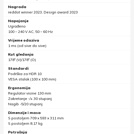
Nagrada
reddot winner 2023, Design award 2023
Napajanje
Ugrađeno
100 – 240 V AC, 50 – 60 Hz
Vrijeme odaziva
1 ms (od sive do sive)
Kut gledanja
178º (V)/178º (O)
Standardi
Podrška za HDR 10
VESA stalak (100 x 100 mm)
Ergonomija
Regulator visine 130 mm
Zakretanje -/+ 30 stupanj
Nagib -5/20 stupanj
Dimenzije i masa
S postoljem 709 x 593 x 311 mm
S postoljem 8,17 kg
Potrošnja