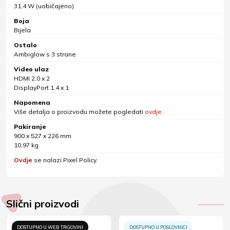
31,4 W (uobičajeno)
Boja
Bijela
Ostalo
Ambiglow s 3 strane
Video ulaz
HDMI 2.0 x 2
DisplayPort 1.4 x 1
Napomena
Više detalja o proizvodu možete pogledati
ovdje.
Pakiranje
900 x 527 x 226 mm
10,97 kg
Ovdje
se nalazi Pixel Policy.
Slični proizvodi
DOSTUPNO U WEB TRGOVINI
DOSTUPNO U POSLOVNICI