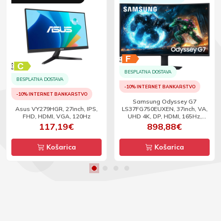
BESPLATNA DOSTAVA
BESPLATNA DOSTAVA
-10% INTERNET BANKARSTVO
-10% INTERNET BANKARSTVO
Samsung Odyssey G7
Asus VY279HGR, 27inch, IPS,
LS37FG750EUXEN, 37inch, VA,
FHD, HDMI, VGA, 120Hz
UHD 4K, DP, HDMI, 165Hz,
zakrivljeni
117,19€
898,88€
Košarica
Košarica