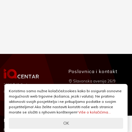
Poslovnica i kontakt
Slavonska avenija 26/9
2026 © IQ Centar
+385 1 2455 950
Koristimo samo nužne kolačiće/cookies kako bi osigurali osnovne
Nubilus
Izrada:
mogućnosti web trgovine (košarica, jezik i valuta). Ne pratimo
webshop@iqcentar.hr
aktivnosti svojih posjetitelja i ne prikupljamo podatke o svojim
Pon - Pet od 9 - 17h
posjetiteljima! Ako želite nastaviti koristiti naše web stranice
morate se složiti s njihovim korištenjem!
Više o kolačićima...
Informacije
Podrška
OK
Novosti & Promocije
Uvjeti poslovanja