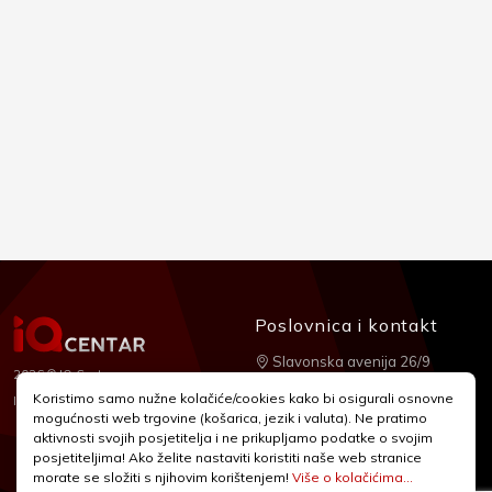
Poslovnica i kontakt
Slavonska avenija 26/9
2026 © IQ Centar
+385 1 2455 950
Koristimo samo nužne kolačiće/cookies kako bi osigurali osnovne
Nubilus
Izrada:
mogućnosti web trgovine (košarica, jezik i valuta). Ne pratimo
webshop@iqcentar.hr
aktivnosti svojih posjetitelja i ne prikupljamo podatke o svojim
Pon - Pet od 9 - 17h
posjetiteljima! Ako želite nastaviti koristiti naše web stranice
morate se složiti s njihovim korištenjem!
Više o kolačićima...