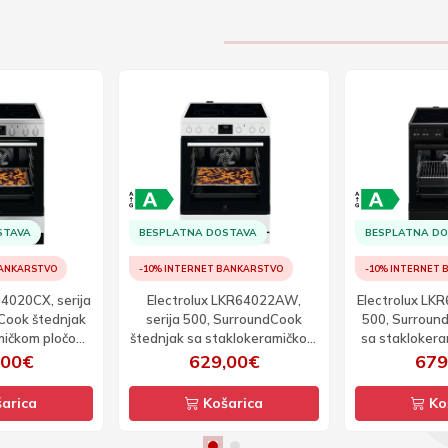
STAVA
BESPLATNA DOSTAVA
BESPLATNA D
BANKARSTVO
-10% INTERNET BANKARSTVO
-10% INTERNET
64020CX, serija
Electrolux LKR64022AW,
Electrolux LKR
Cook štednjak
serija 500, SurroundCook
500, Surroun
mičkom pločom
štednjak sa staklokeramičkom
sa stakloker
e 60cm
pločom širine 60cm
širin
,00€
629,00€
679
arica
Košarica
Ko