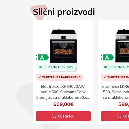
Slični proizvodi
TAVA
BESPLATNA DOSTAVA
BESPLATNA DO
ANKARSTVO
-10% INTERNET BANKARSTVO
-10% INTERNET 
LKR62001CW,
Electrolux LKR64023AW,
Electrolux LKR
i štednjak sa
serija 500, SurroundCook
500, Surround
čkom pločom
štednjak sa staklokeramičkom
sa staklokera
 60cm
pločom širine 60cm
širin
00€
609,00€
599
arica
Košarica
Koš