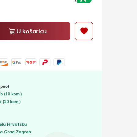
U košaricu
pno)
eb
(10 kom.)
ta
(10 kom.)
elu Hrvatsku
za Grad Zagreb