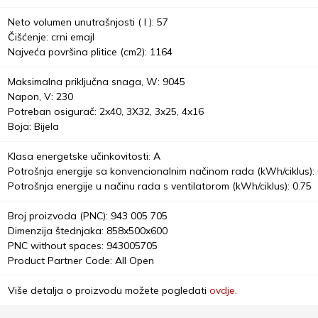
Neto volumen unutrašnjosti ( l ): 57
Čišćenje: crni emajl
Najveća površina plitice (cm2): 1164
Maksimalna priključna snaga, W: 9045
Napon, V: 230
Potreban osigurač: 2x40, 3X32, 3x25, 4x16
Boja: Bijela
Klasa energetske učinkovitosti: A
Potrošnja energije sa konvencionalnim načinom rada (kWh/ciklus): 
Potrošnja energije u načinu rada s ventilatorom (kWh/ciklus): 0.75
Broj proizvoda (PNC): 943 005 705
Dimenzija štednjaka: 858x500x600
PNC without spaces: 943005705
Product Partner Code: All Open
Više detalja o proizvodu možete pogledati
ovdje.