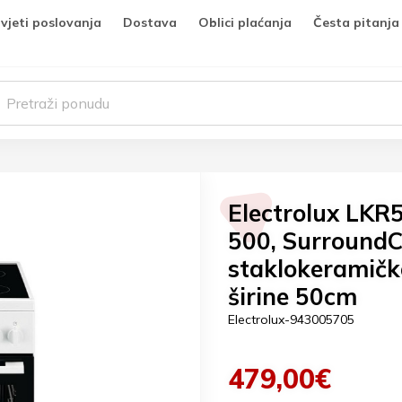
vjeti poslovanja
Dostava
Oblici plaćanja
Česta pitanja
Electrolux LKR
500, SurroundC
staklokeramič
širine 50cm
Electrolux-943005705
479,00€