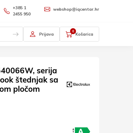
+385 1
webshop@iqcentar.hr
2455 950
0
Prijava
Košarica
540066W, serija
ook štednjak sa
kom pločom