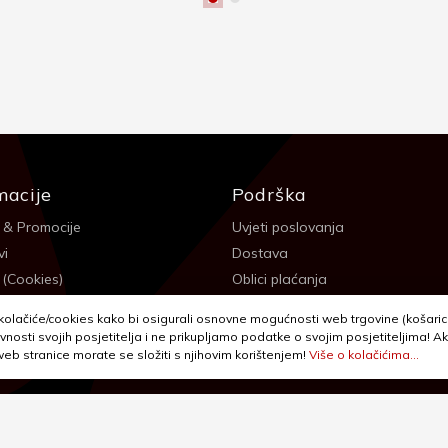
macije
Podrška
 & Promocije
Uvjeti poslovanja
vi
Dostava
 (Cookies)
Oblici plaćanja
 sigurnosti
Izjava o privatnosti - GDPR
olačiće/cookies kako bi osigurali osnovne mogućnosti web trgovine (košarica,
a
Reklamacije, povrati i prigovori
vnosti svojih posjetitelja i ne prikupljamo podatke o svojim posjetiteljima! Ak
 web stranice morate se složiti s njihovim korištenjem!
Više o kolačićima...
itanja
Jednostrani raskid ugovora