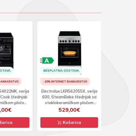
OSTAVA
BESPLATNA DOSTAVA
BESPLATNA D
 BANKARSTVO
-10% INTERNET BANKARSTVO
-10% INTERNET
64022MK, serija
Electrolux LKR562055X, serija
Electrolux LK
dCook štednjak
600, SteamBake štednjak sa
500, Surroun
amičkom pločom
staklokeramičkom pločom
sa stakloker
e 60cm
širine 50cm
širi
,00€
529,00€
64
šarica
Košarica
Ko