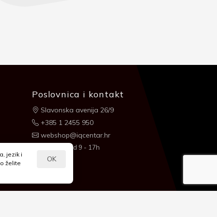
Poslovnica i kontakt
Slavonska avenija 26/9
+385 1 2455 950
webshop@iqcentar.hr
Pon - Pet od 9 - 17h
 jezik i
OK
o želite