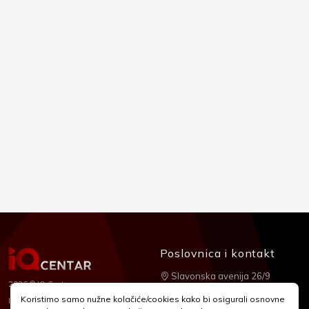
Poslovnica i kontakt
Slavonska avenija 26/9
2026 © IQ Centar
+385 1 2455 950
Koristimo samo nužne kolačiće/cookies kako bi osigurali osnovne
Nubilus
Izrada: