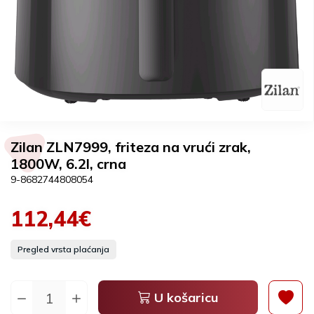
Zilan ZLN7999, friteza na vrući zrak,
1800W, 6.2l, crna
9-8682744808054
112,44€
Pregled vrsta plaćanja
U košaricu