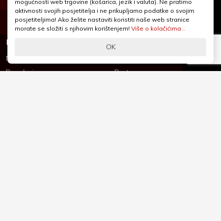
mogućnosti web trgovine (košarica, jezik i valuta). Ne pratimo
webshop@iqcentar.hr
aktivnosti svojih posjetitelja i ne prikupljamo podatke o svojim
Pon - Pet od 9 - 17h
posjetiteljima! Ako želite nastaviti koristiti naše web stranice
morate se složiti s njihovim korištenjem!
Više o kolačićima...
Informacije
Podrška
OK
Novosti & Promocije
Uvjeti poslovanja
Brandovi
Dostava
Kolačići (Cookies)
Oblici plaćanja
Izjava o sigurnosti
Izjava o privatnosti - GDPR
O nama
Reklamacije, povrati i prigovori
Česta pitanja
Jednostrani raskid ugovora
Kontakt
Sigurno online plaćanje