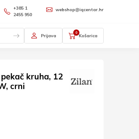
+385 1
webshop@iqcentar.hr
2455 950
0
Prijava
Košarica
 pekač kruha, 12
, crni