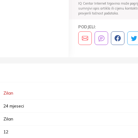
IQ Centar Internet trgovina može pogriješ
sumnjivi opis artikla ili cijenu konta
provjerili točnost podataka.
PODJELI:
Zilan
24 mjeseci
Zilan
12