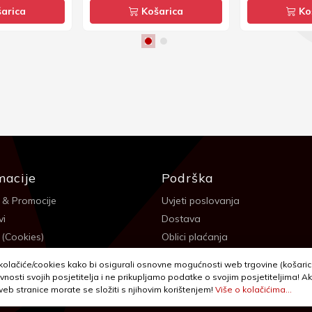
arica
Košarica
Ko
macije
Podrška
 & Promocije
Uvjeti poslovanja
vi
Dostava
 (Cookies)
Oblici plaćanja
 sigurnosti
Izjava o privatnosti - GDPR
olačiće/cookies kako bi osigurali osnovne mogućnosti web trgovine (košarica,
a
Reklamacije, povrati i prigovori
vnosti svojih posjetitelja i ne prikupljamo podatke o svojim posjetiteljima! Ak
 web stranice morate se složiti s njihovim korištenjem!
Više o kolačićima...
itanja
Jednostrani raskid ugovora