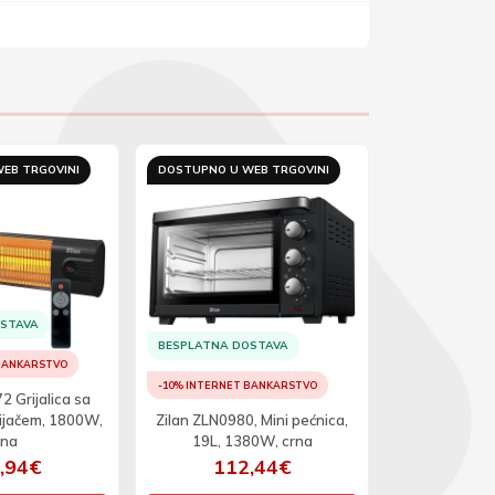
EB TRGOVINI
DOSTUPNO U WEB TRGOVINI
OSTAVA
BESPLATNA DOSTAVA
BESPLATNA D
 BANKARSTVO
-10% INTERNET BANKARSTVO
-10% INTERNET
2 Grijalica sa
ijačem, 1800W,
Zilan ZLN0980, Mini pećnica,
Zilan ZLN8
rna
19L, 1380W, crna
grijalica,
,94€
112,44€
13