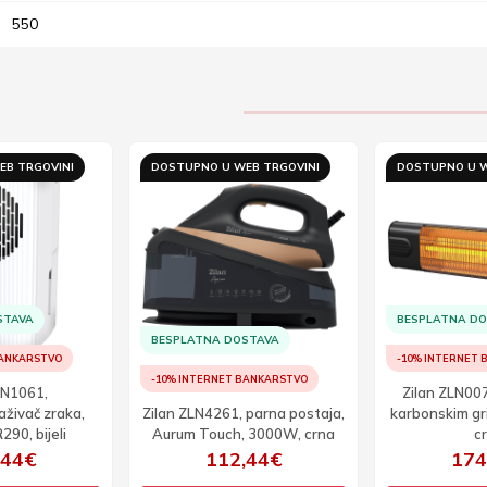
550
EB TRGOVINI
DOSTUPNO U WEB TRGOVINI
DOSTUPNO U W
STAVA
BESPLATNA D
BESPLATNA DOSTAVA
BANKARSTVO
-10% INTERNET
-10% INTERNET BANKARSTVO
LN1061,
Zilan ZLN007
aživač zraka,
Zilan ZLN4261, parna postaja,
karbonskim gr
290, bijeli
Aurum Touch, 3000W, crna
c
,44€
112,44€
174