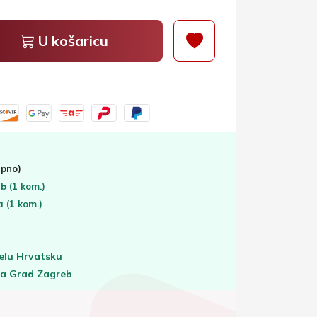
U košaricu
pno)
eb
(1 kom.)
ta
(1 kom.)
elu Hrvatsku
za Grad Zagreb