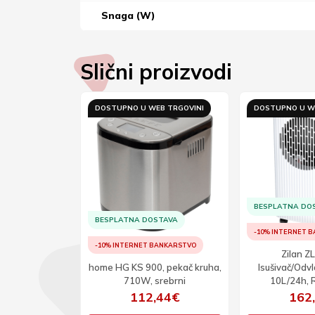
Snaga (W)
Slični proizvodi
DOSTUPNO U WEB TRGOVINI
DOSTUPNO U W
TAVA
BESPLATNA DO
BESPLATNA DOSTAVA
ANKARSTVO
-10% INTERNET 
-10% INTERNET BANKARSTVO
, Prijenosni
Zilan Z
3u1, 12000Btu,
home HG KS 900, pekač kruha,
Isušivač/Odvl
ijeli
710W, srebrni
10L/24h, R
94€
112,44€
162