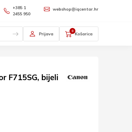
+385 1
webshop@iqcentar.hr
2455 950
0
Prijava
Košarica
r F715SG, bijeli