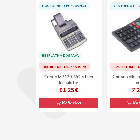
SLOVNICI
DOSTUPNO U POSLOVNICI
DOSTUPNO U PO
BESPLATNA DOSTAVA
ANKARSTVO
-10% INTERNET BANKARSTVO
-10% INTERNET 
tor F715SG -
Canon MP120-MG, stolni
Canon kalkula
i
kalkulator
cr
25€
81,25€
7,
arica
Košarica
Koš