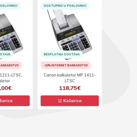
OSLOVNICI
DOSTUPNO U POSLOVNICI
DOSTUPNO U 
OSTAVA
BESPLATNA DOSTAVA
 BANKARSTVO
-10% INTERNET BANKARSTVO
-10% INTERNET
1211-LTSC,
Canon kalkulator MP 1411-
ulator
LTSC
Canon kalku
,00€
118,75€
35
šarica
Košarica
Ko