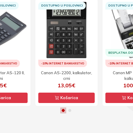
SLOVNICI
DOSTUPNO U POSLOVNICI
DOSTUPNO U P
BESPLATNA D
BANKARSTVO
-10% INTERNET BANKARSTVO
-10% INTERNET
tor AS-120 II,
Canon AS-2200, kalkulator,
Canon MP 
ni
crni
kalk
25€
13,05€
100
arica
Košarica
Ko