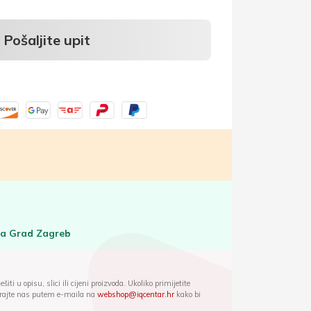
Pošaljite upit
za Grad Zagreb
iti u opisu, slici ili cijeni proizvoda. Ukoliko primijetite
ktirajte nas putem e-maila na
webshop@iqcentar.hr
kako bi