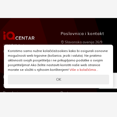
Poslovnica i kontakt
Slavonska avenija 26/9
2026 © IQ Centar
+385 1 2455 950
Koristimo samo nužne kolačiće/cookies kako bi osigurali osnovne
Nubilus
Izrada:
mogućnosti web trgovine (košarica, jezik i valuta). Ne pratimo
webshop@iqcentar.hr
aktivnosti svojih posjetitelja i ne prikupljamo podatke o svojim
Pon - Pet od 9 - 17h
posjetiteljima! Ako želite nastaviti koristiti naše web stranice
morate se složiti s njihovim korištenjem!
Više o kolačićima...
Informacije
Podrška
OK
Novosti & Promocije
Uvjeti poslovanja
Brandovi
Dostava
Kolačići (Cookies)
Oblici plaćanja
Izjava o sigurnosti
Izjava o privatnosti - GDPR
O nama
Reklamacije, povrati i prigovori