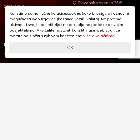
Slavonska avenija 26/9
2026 © IQ Centar
+385 1 2455 950
Koristimo samo nužne kolačiće/cookies kako bi osigurali osnovne
Nubilus
Izrada:
mogućnosti web trgovine (košarica, jezik i valuta). Ne pratimo
webshop@iqcentar.hr
aktivnosti svojih posjetitelja i ne prikupljamo podatke o svojim
Pon - Pet od 9 - 17h
posjetiteljima! Ako želite nastaviti koristiti naše web stranice
morate se složiti s njihovim korištenjem!
Više o kolačićima...
Informacije
Podrška
OK
Novosti & Promocije
Uvjeti poslovanja
Brandovi
Dostava
Kolačići (Cookies)
Oblici plaćanja
Izjava o sigurnosti
Izjava o privatnosti - GDPR
O nama
Reklamacije, povrati i prigovori
Česta pitanja
Jednostrani raskid ugovora
Kontakt
Sigurno online plaćanje