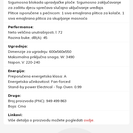
Sigurnosna blokada upravljačke ploče: Sigurnosno zaključavanje
za zaštitu djecu sprečava slučajno uključivanje uređaja.
Plitice isporučene s pećnicom: 1 siva emajlirana plitica za kolače, 1
siva emajlirana plitica za skupljanje masnoća
Performanse:
Neto veličina unutrašnjosti, l: 72
Razina buke, dB(A): 45
Ugradnja:
Dimenzije za ugradnju: 600x560x550
Maksimalna priključna snaga, W: 3490
Napon, V: 220-240
Energija:
Preporučena energetska klasa: A
Energetska učinkovitost: Fan-forced
Stand-by power Electrical - Top Oven: 0.99
Drugo:
Broj proizvoda (PNC): 949 499 863
Boja: Crna
Linkovi:
Više detalja o proizvodu možete pogledati
ovdje.