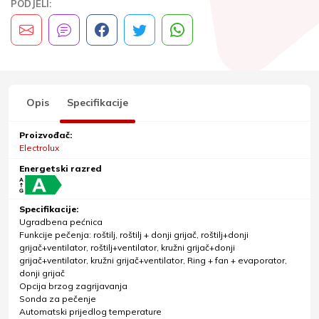
PODJELI:
Opis
Specifikacije
Proizvođač:
Electrolux
Energetski razred
Specifikacije:
Ugradbena pećnica
Funkcije pečenja: roštilj, roštilj + donji grijač, roštilj+donji
grijač+ventilator, roštilj+ventilator, kružni grijač+donji
grijač+ventilator, kružni grijač+ventilator, Ring + fan + evaporator,
donji grijač
Opcija brzog zagrijavanja
Sonda za pečenje
Automatski prijedlog temperature