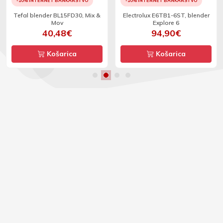
-10% INTERNET BANKARSTVO
-10% INTERNET BANKARSTVO
Tefal blender BL15FD30, Mix &
Electrolux E6TB1-6ST, blender
Mov
Explore 6
40,48€
94,90€
Košarica
Košarica