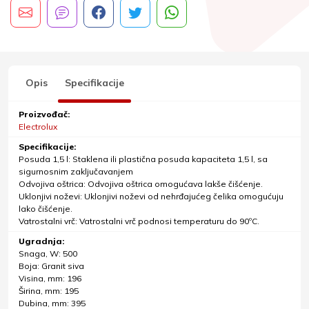
Opis
Specifikacije
Proizvođač:
Electrolux
Specifikacije:
Posuda 1,5 l: Staklena ili plastična posuda kapaciteta 1,5 l, sa
sigurnosnim zaključavanjem
Odvojiva oštrica: Odvojiva oštrica omogućava lakše čišćenje.
Uklonjivi noževi: Uklonjivi noževi od nehrđajućeg čelika omogućuju
lako čišćenje.
Vatrostalni vrč: Vatrostalni vrč podnosi temperaturu do 90ºC.
Ugradnja:
Snaga, W: 500
Boja: Granit siva
Visina, mm: 196
Širina, mm: 195
Dubina, mm: 395