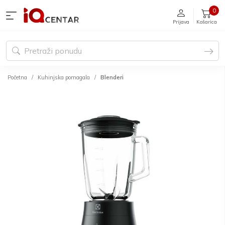
0
Prijava
Košarica
Početna
Kuhinjska pomagala
Blenderi