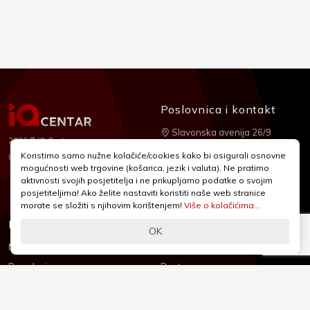
Poslovnica i kontakt
Slavonska avenija 26/9
2026 © IQ Centar
+385 1 2455 950
Koristimo samo nužne kolačiće/cookies kako bi osigurali osnovne
Nubilus
Izrada:
mogućnosti web trgovine (košarica, jezik i valuta). Ne pratimo
webshop@iqcentar.hr
aktivnosti svojih posjetitelja i ne prikupljamo podatke o svojim
Pon - Pet od 9 - 17h
posjetiteljima! Ako želite nastaviti koristiti naše web stranice
morate se složiti s njihovim korištenjem!
Više o kolačićima...
Informacije
Podrška
OK
Novosti & Promocije
Uvjeti poslovanja
Brandovi
Dostava
Kolačići (Cookies)
Oblici plaćanja
Izjava o sigurnosti
Izjava o privatnosti - GDPR