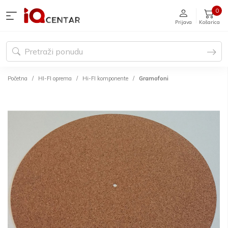
0
Prijava
Košarica
Početna
HI-FI oprema
Hi-FI komponente
Gramofoni