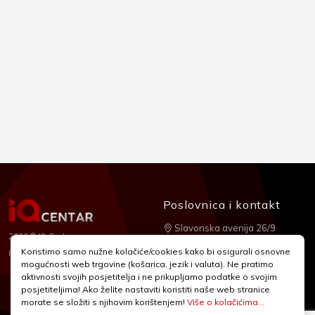
Poslovnica i kontakt
Slavonska avenija 26/9
2026 © IQ Centar
+385 1 2455 950
Koristimo samo nužne kolačiće/cookies kako bi osigurali osnovne
Nubilus
Izrada:
mogućnosti web trgovine (košarica, jezik i valuta). Ne pratimo
webshop@iqcentar.hr
aktivnosti svojih posjetitelja i ne prikupljamo podatke o svojim
Pon - Pet od 9 - 17h
posjetiteljima! Ako želite nastaviti koristiti naše web stranice
morate se složiti s njihovim korištenjem!
Više o kolačićima...