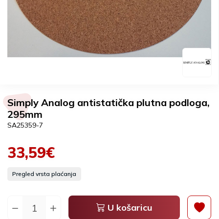
Simply Analog antistatička plutna podloga,
295mm
SA25359-7
33,59€
Pregled vrsta plaćanja
U košaricu