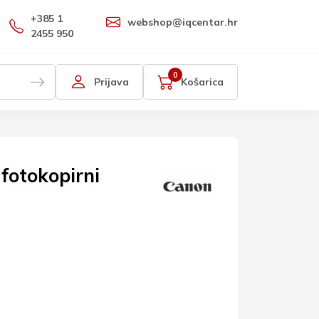
+385 1
webshop@iqcentar.hr
2455 950
0
Prijava
Košarica
fotokopirni