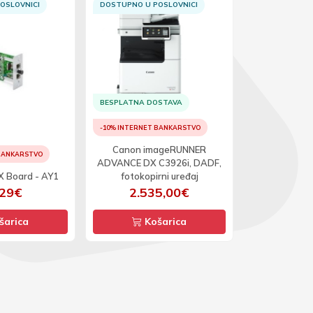
OSLOVNICI
DOSTUPNO U POSLOVNICI
DOSTUPNO U 
BESPLATNA DOSTAVA
BESPLATNA D
-10% INTERNET BANKARSTVO
-10% INTERNET
Canon imageRUNNER
 BANKARSTVO
ADVANCE DX C3926i, DADF,
Canon i
X Board - AY1
fotokopirni uređaj
C1538iF, fot
,29€
2.535,00€
2.0
šarica
Košarica
Ko