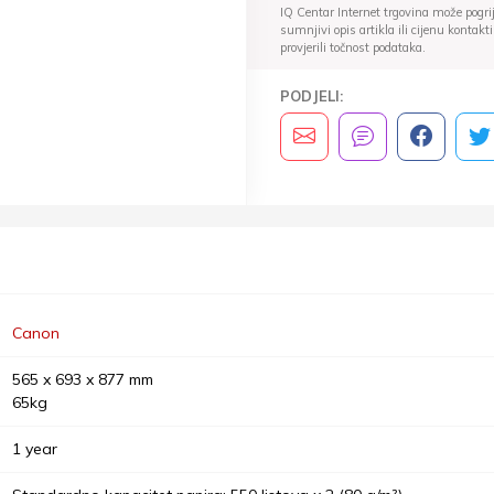
IQ Centar Internet trgovina može pogriješ
sumnjivi opis artikla ili cijenu konta
provjerili točnost podataka.
PODJELI:
Canon
565 x 693 x 877 mm
65kg
1 year