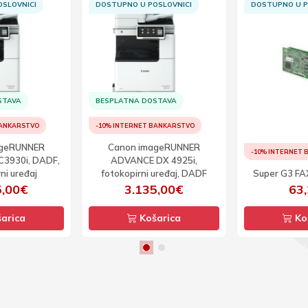
SLOVNICI
DOSTUPNO U POSLOVNICI
DOSTUPNO U P
STAVA
BESPLATNA DOSTAVA
BANKARSTVO
-10% INTERNET BANKARSTVO
ageRUNNER
Canon imageRUNNER
-10% INTERNET
3930i, DADF,
ADVANCE DX 4925i,
ni uređaj
fotokopirni uređaj, DADF
Super G3 FA
5,00€
3.135,00€
63
arica
Košarica
Ko