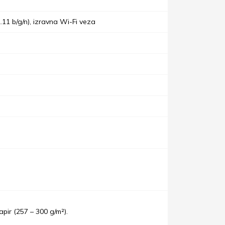
11 b/g/n), izravna Wi-Fi veza
pir (257 – 300 g/m²).