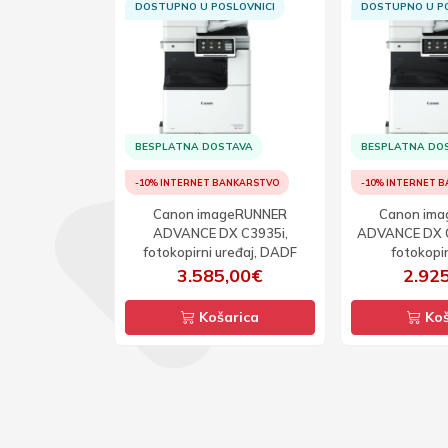
SLOVNICI
DOSTUPNO U POSLOVNICI
DOSTUPNO U PO
TAVA
BESPLATNA DOSTAVA
BESPLATNA DO
ANKARSTVO
-10% INTERNET BANKARSTVO
-10% INTERNET 
NNER C3326i,
Canon imageRUNNER
Canon im
opirni uređaj,
ADVANCE DX C3935i,
ADVANCE DX C
 ispis u boji,
fotokopirni uređaj, DADF
fotokopir
lex, LAN
,00€
3.585,00€
2.92
arica
Košarica
Koš