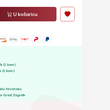
U košaricu
eb
(1 kom.)
ta
(1 kom.)
elu Hrvatsku
za Grad Zagreb