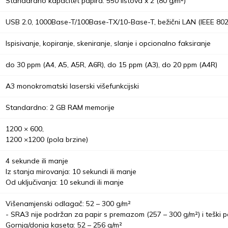
Standardno kapacitet papira: 550 listova x 2 (80 g/m²)
USB 2.0, 1000Base-T/100Base-TX/10-Base-T, bežični LAN (IEEE 802.
Ispisivanje, kopiranje, skeniranje, slanje i opcionalno faksiranje
do 30 ppm (A4, A5, A5R, A6R), do 15 ppm (A3), do 20 ppm (A4R)
A3 monokromatski laserski višefunkcijski
Standardno: 2 GB RAM memorije
1200 × 600,
1200 ×1200 (pola brzine)
4 sekunde ili manje
Iz stanja mirovanja: 10 sekundi ili manje
Od uključivanja: 10 sekundi ili manje
Višenamjenski odlagač: 52 – 300 g/m²
- SRA3 nije podržan za papir s premazom (257 – 300 g/m²) i teški pa
Gornja/donja kaseta: 52 – 256 g/m²