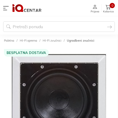
0
Prijava
Košarica
Početna
HI-FI oprema
HI-FI zvučnici
Ugradbeni zvučnici
BESPLATNA DOSTAVA