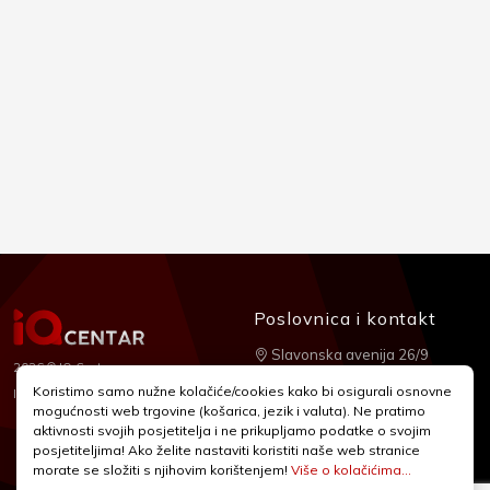
Poslovnica i kontakt
Slavonska avenija 26/9
2026 © IQ Centar
+385 1 2455 950
Koristimo samo nužne kolačiće/cookies kako bi osigurali osnovne
Nubilus
Izrada:
mogućnosti web trgovine (košarica, jezik i valuta). Ne pratimo
webshop@iqcentar.hr
aktivnosti svojih posjetitelja i ne prikupljamo podatke o svojim
Pon - Pet od 9 - 17h
posjetiteljima! Ako želite nastaviti koristiti naše web stranice
morate se složiti s njihovim korištenjem!
Više o kolačićima...