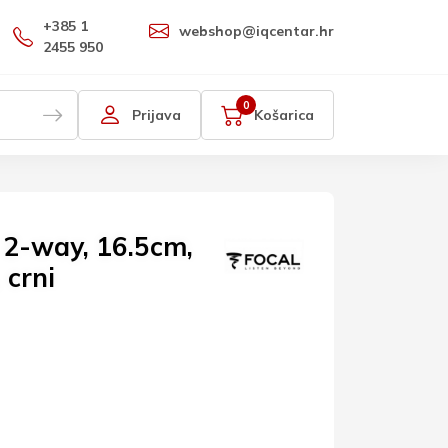
+385 1
webshop@iqcentar.hr
2455 950
0
Prijava
Košarica
 2-way, 16.5cm,
 crni