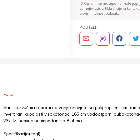
IQ Centar Internet trgovina može pogriješ
sumnjivi opis artikla ili cijenu konta
provjerili točnost podataka.
PODJELI:
Focal
Vanjski zvučnici otporni na vanjske uvjete sa polipropilenskim dampin
invertirani kupolasti visokotonac, 165 cm vodootporni dubokotonac,
23kHz, nominalna impedancija 8 ohma.
Specifikacija(engl):