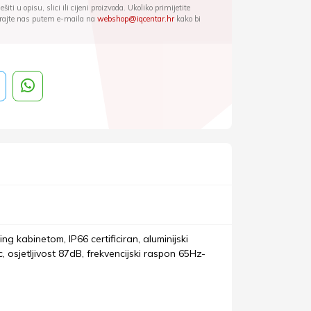
iti u opisu, slici ili cijeni proizvoda. Ukoliko primijetite
ktirajte nas putem e-maila na
webshop@iqcentar.hr
kako bi
g kabinetom, IP66 certificiran, aluminijski
 osjetljivost 87dB, frekvencijski raspon 65Hz-