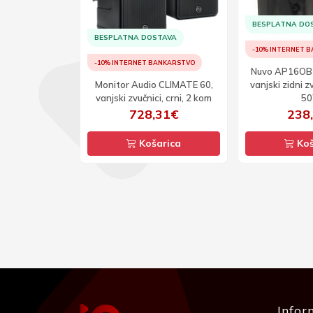
BESPLATNA DO
TAVA
BESPLATNA DOSTAVA
-10% INTERNET 
ANKARSTVO
-10% INTERNET BANKARSTVO
Nuvo AP16OB 
lkins AM-1,
Monitor Audio CLIMATE 60,
vanjski zidni z
nik, bijeli
vanjski zvučnici, crni, 2 kom
5
75€
728,31€
238
arica
Košarica
Koš
Infor