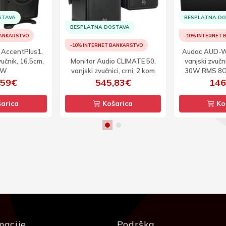
STAVA
BESPLATNA D
BESPLATNA DOSTAVA
BANKARSTVO
-10% INTERNET
-10% INTERNET BANKARSTVO
AccentPlus1,
Audac AUD-
vučnik, 16.5cm,
Monitor Audio CLIMATE 50,
vanjski zvučni
0W
vanjski zvučnici, crni, 2 kom
30W RMS 8Oh
,59€
545,83€
146
arica
Košarica
Ko
macije
Podrška