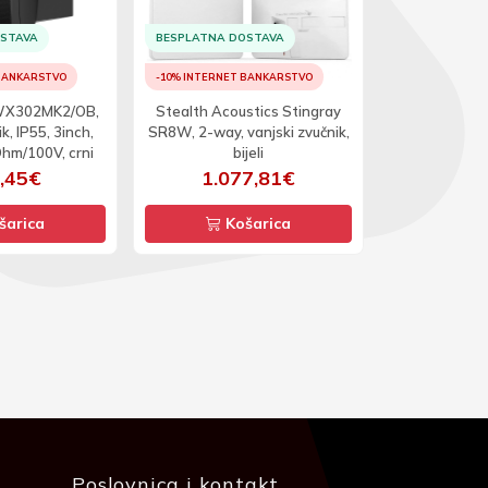
OSTAVA
BESPLATNA DOSTAVA
BESPLATNA D
 BANKARSTVO
-10% INTERNET BANKARSTVO
-10% INTERNET
WX302MK2/OB,
Stealth Acoustics Stingray
Nuvo AP26O
k, IP55, 3inch,
SR8W, 2-way, vanjski zvučnik,
vanjski zvuč
m/100V, crni
bijeli
vodootpo
,45€
1.077,81€
19
šarica
Košarica
Ko
Poslovnica i kontakt