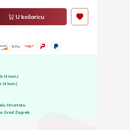
U košaricu
eb
(4 kom.)
ta
(4 kom.)
elu Hrvatsku
za Grad Zagreb