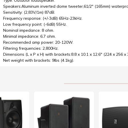
Type: Outdoor loudspeaker.
Speakers:Aluminum inverted dome tweeter,61/2" (165mm) waterpro
Sensitivity: (2,83V/1m) 87dB.
Frequency response: (+/-3dB) 65Hz-23kHz.
Low frequency point: (-6dB) 55Hz.
Nominal impedance: 8 ohm.
Minimal impedance: 6.7 ohm.
Recommended amp power: 20-120W.
Filtering frequencies: 2,800Hz.
Dimensions (L x P x H) with brackets:8.8 x 10.1 x 12.6" (224 x 256 x
Net weight with brackets: 9lbs (4.1kg).