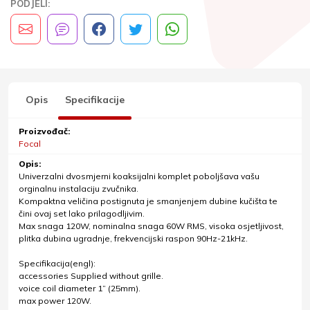
PODJELI:
Opis
Specifikacije
Proizvođač:
Focal
Opis:
Univerzalni dvosmjerni koaksijalni komplet poboljšava vašu
orginalnu instalaciju zvučnika.
Kompaktna veličina postignuta je smanjenjem dubine kučišta te
čini ovaj set lako prilagodljivim.
Max snaga 120W, nominalna snaga 60W RMS, visoka osjetljivost,
plitka dubina ugradnje, frekvencijski raspon 90Hz-21kHz.
Specifikacija(engl):
accessories Supplied without grille.
voice coil diameter 1” (25mm).
max power 120W.