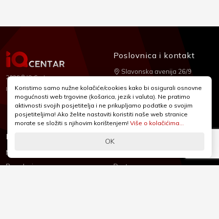
Poslovnica i kontakt
Slavonska avenija 26/9
2026 © IQ Centar
+385 1 2455 950
Koristimo samo nužne kolačiće/cookies kako bi osigurali osnovne
Nubilus
Izrada:
mogućnosti web trgovine (košarica, jezik i valuta). Ne pratimo
webshop@iqcentar.hr
aktivnosti svojih posjetitelja i ne prikupljamo podatke o svojim
Pon - Pet od 9 - 17h
posjetiteljima! Ako želite nastaviti koristiti naše web stranice
morate se složiti s njihovim korištenjem!
Više o kolačićima...
Informacije
Podrška
OK
Novosti & Promocije
Uvjeti poslovanja
Brandovi
Dostava
Kolačići (Cookies)
Oblici plaćanja
Izjava o sigurnosti
Izjava o privatnosti - GDPR
O nama
Reklamacije, povrati i prigovori