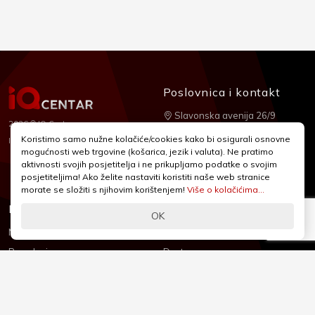
Poslovnica i kontakt
Slavonska avenija 26/9
2026 © IQ Centar
+385 1 2455 950
Koristimo samo nužne kolačiće/cookies kako bi osigurali osnovne
Nubilus
Izrada:
mogućnosti web trgovine (košarica, jezik i valuta). Ne pratimo
webshop@iqcentar.hr
aktivnosti svojih posjetitelja i ne prikupljamo podatke o svojim
Pon - Pet od 9 - 17h
posjetiteljima! Ako želite nastaviti koristiti naše web stranice
morate se složiti s njihovim korištenjem!
Više o kolačićima...
Informacije
Podrška
OK
Novosti & Promocije
Uvjeti poslovanja
Brandovi
Dostava
Kolačići (Cookies)
Oblici plaćanja
Izjava o sigurnosti
Izjava o privatnosti - GDPR
O nama
Reklamacije, povrati i prigovori