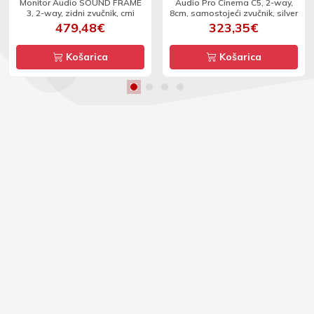
Monitor Audio SOUND FRAME
Audio Pro Cinema C5, 2-way,
3, 2-way, zidni zvučnik, crni
8cm, samostojeći zvučnik, silver
479,48€
323,35€
Košarica
Košarica