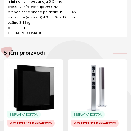
minimalna impedancija 3 Ohma
crossover frekvencija 2500Hz
preporučena snaga pojačala 15 - 150W
dimenzije (V x Š x D):478 x 207 x 128mm
težina:3.15kg
boja: crna
CIJENA PO KOMADU.
Slični proizvodi
BESPLATNA DOSTAVA
BESPLATNA DOSTAVA
-10% INTERNET BANKARSTVO
-10% INTERNET BANKARSTVO