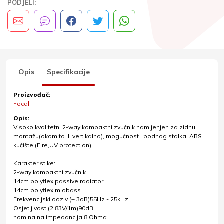
PODJELI:
Opis
Specifikacije
Proizvođač:
Focal
Opis:
Visoko kvalitetni 2-way kompaktni zvučnik namijenjen za zidnu
montažu(okomito ili vertikalno), mogućnost i podnog stalka, ABS
kučište (Fire,UV protection)
Karakteristike:
2-way kompaktni zvučnik
14cm polyflex passive radiator
14cm polyflex midbass
Frekvencijski odziv (± 3dB)55Hz - 25kHz
Osjetljivost (2.83V/1m)90dB
nominalna impedancija 8 Ohma