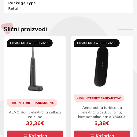
Package Type
Retail
Slični proizvodi
DOSTUPNO U WEB TRGOVINI
DOSTUPNO U WEB TRGOVINI
-10% INTERNET BANKARSTVO
-10% INTERNET BANKARSTVO
Aeno putna torbica za
AENO Sonic elektirčna četkica
električnu četkicu, crna,
za zube
kompatibilna sa: ADB0003,
ADB0004, ADB0005, ADB0006
32,36€
3,38€
Košarica
Košarica