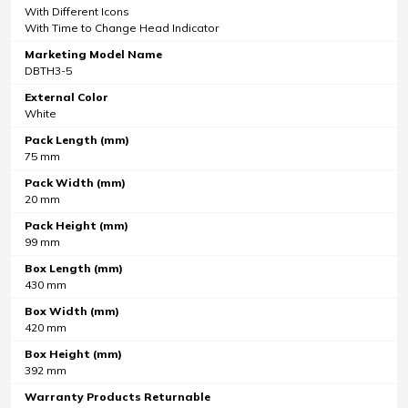
With Different Icons
With Time to Change Head Indicator
Marketing Model Name
DBTH3-5
External Color
White
Pack Length (mm)
75 mm
Pack Width (mm)
20 mm
Pack Height (mm)
99 mm
Box Length (mm)
430 mm
Box Width (mm)
420 mm
Box Height (mm)
392 mm
Warranty Products Returnable