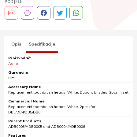
PODJELI:
Opis
Specifikacije
Proizvođač:
Aeno
Garancija
0 mj.
Accessory Name
Replacement toothbrush heads, White, Dupont bristles, 2pcs in set
Commercial Name
Replacement toothbrush heads, White, 2pcs (for
DB3/DB4/DB5/DB6)
Parent Products
ADB0003/ADB0005 and ADB0004/ADB0006
Features