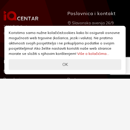
Poslovnica i kontakt
Slavonska avenija 26/9
2026 © IQ Centar
+385 1 2455 950
Koristimo samo nužne kolačiće/cookies kako bi osigurali osnovne
Nubilus
Izrada:
mogućnosti web trgovine (košarica, jezik i valuta). Ne pratimo
webshop@iqcentar.hr
aktivnosti svojih posjetitelja i ne prikupljamo podatke o svojim
Pon - Pet od 9 - 17h
posjetiteljima! Ako želite nastaviti koristiti naše web stranice
morate se složiti s njihovim korištenjem!
Više o kolačićima...
Informacije
Podrška
OK
Novosti & Promocije
Uvjeti poslovanja
Brandovi
Dostava
Kolačići (Cookies)
Oblici plaćanja
Izjava o sigurnosti
Izjava o privatnosti - GDPR
O nama
Reklamacije, povrati i prigovori
Česta pitanja
Jednostrani raskid ugovora
Kontakt