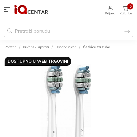
0
Prijava
Košarica
Početna
Kućanski aparati
Osobna njega
Četkice za zube
DOSTUPNO U WEB TRGOVINI