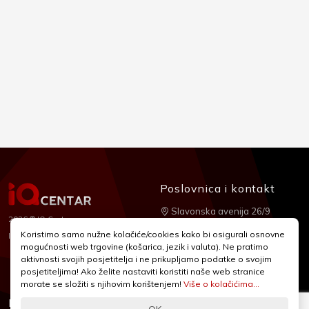
Poslovnica i kontakt
Slavonska avenija 26/9
2026 © IQ Centar
+385 1 2455 950
Koristimo samo nužne kolačiće/cookies kako bi osigurali osnovne
Nubilus
Izrada:
mogućnosti web trgovine (košarica, jezik i valuta). Ne pratimo
webshop@iqcentar.hr
aktivnosti svojih posjetitelja i ne prikupljamo podatke o svojim
Pon - Pet od 9 - 17h
posjetiteljima! Ako želite nastaviti koristiti naše web stranice
morate se složiti s njihovim korištenjem!
Više o kolačićima...
Informacije
Podrška