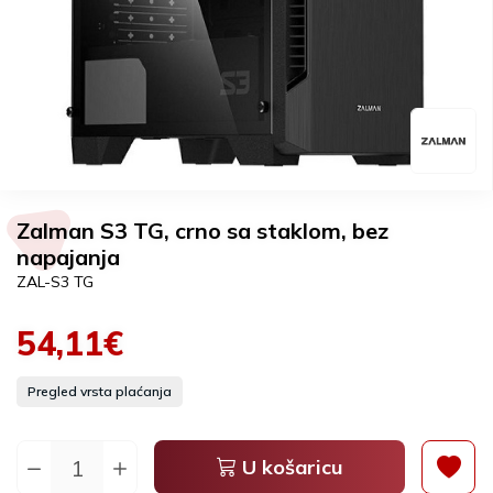
Zalman S3 TG, crno sa staklom, bez
napajanja
ZAL-S3 TG
54,11€
Pregled vrsta plaćanja
U košaricu