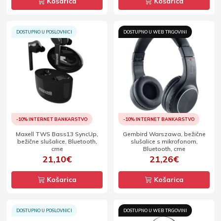
Košarica
Košarica
DOSTUPNO U POSLOVNICI
DOSTUPNO U WEB TRGOVINI
-10% INTERNET BANKARSTVO
-10% INTERNET BANKARSTVO
Maxell TWS Bass13 SyncUp,
Gembird Warszawa, bežične
bežične slušalice, Bluetooth,
slušalice s mikrofonom,
crne
Bluetooth, crne
21,10€
21,26€
Košarica
Košarica
DOSTUPNO U POSLOVNICI
DOSTUPNO U WEB TRGOVINI