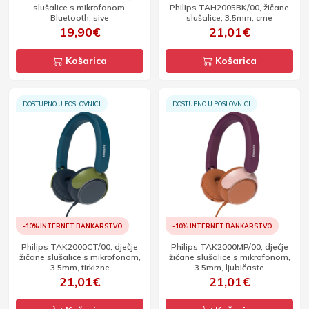
slušalice s mikrofonom,
Philips TAH2005BK/00, žičane
Bluetooth, sive
slušalice, 3.5mm, crne
19,90€
21,01€
Košarica
Košarica
DOSTUPNO U POSLOVNICI
DOSTUPNO U POSLOVNICI
-10% INTERNET BANKARSTVO
-10% INTERNET BANKARSTVO
Philips TAK2000CT/00, dječje
Philips TAK2000MP/00, dječje
žičane slušalice s mikrofonom,
žičane slušalice s mikrofonom,
3.5mm, tirkizne
3.5mm, ljubičaste
21,01€
21,01€