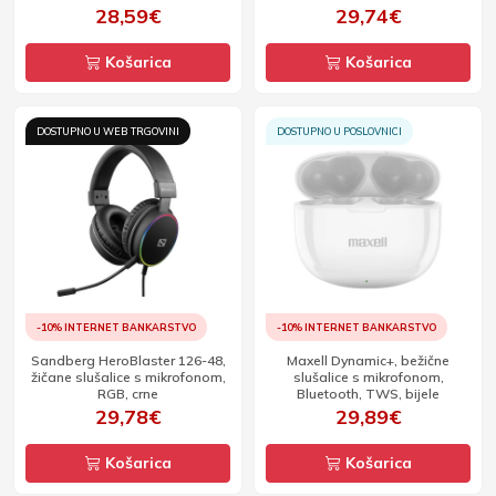
28,59€
29,74€
Košarica
Košarica
DOSTUPNO U WEB TRGOVINI
DOSTUPNO U POSLOVNICI
-10% INTERNET BANKARSTVO
-10% INTERNET BANKARSTVO
Sandberg HeroBlaster 126-48,
Maxell Dynamic+, bežične
žičane slušalice s mikrofonom,
slušalice s mikrofonom,
RGB, crne
Bluetooth, TWS, bijele
29,78€
29,89€
Košarica
Košarica