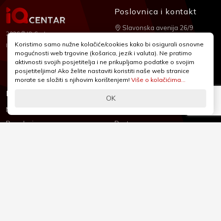
Poslovnica i kontakt
Slavonska avenija 26/9
2026 © IQ Centar
+385 1 2455 950
Koristimo samo nužne kolačiće/cookies kako bi osigurali osnovne
Nubilus
Izrada:
mogućnosti web trgovine (košarica, jezik i valuta). Ne pratimo
webshop@iqcentar.hr
aktivnosti svojih posjetitelja i ne prikupljamo podatke o svojim
Pon - Pet od 9 - 17h
posjetiteljima! Ako želite nastaviti koristiti naše web stranice
morate se složiti s njihovim korištenjem!
Više o kolačićima...
Informacije
Podrška
OK
Novosti & Promocije
Uvjeti poslovanja
Brandovi
Dostava
Kolačići (Cookies)
Oblici plaćanja
Izjava o sigurnosti
Izjava o privatnosti - GDPR
O nama
Reklamacije, povrati i prigovori
Česta pitanja
Jednostrani raskid ugovora
Kontakt
Sigurno online plaćanje