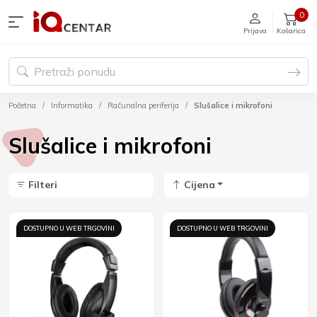
0
Prijava
Košarica
Početna
Informatika
Računalna periferija
Slušalice i mikrofoni
Slušalice i mikrofoni
Filteri
Cijena
DOSTUPNO U WEB TRGOVINI
DOSTUPNO U WEB TRGOVINI