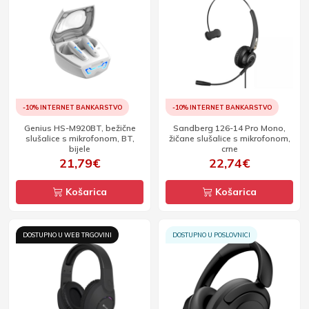
-10% INTERNET BANKARSTVO
-10% INTERNET BANKARSTVO
Genius HS-M920BT, bežične
Sandberg 126-14 Pro Mono,
slušalice s mikrofonom, BT,
žičane slušalice s mikrofonom,
bijele
crne
21,79€
22,74€
Košarica
Košarica
DOSTUPNO U WEB TRGOVINI
DOSTUPNO U POSLOVNICI