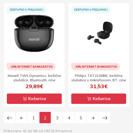
DOSTUPNO U POSLOVNICI
DOSTUPNO U POSLOVNICI
-10% INTERNET BANKARSTVO
-10% INTERNET BANKARSTVO
Maxell TWS Dynamic+, bežične
Philips TAT2100BK, bežične
slušalice, Bluetooth, crne
slušalice s mikrofonom, BT, crne
29,89€
31,53€
Košarica
Košarica
1
2
3
4
5
Prikazano 41 do 80 od 187 (5 Stranica)