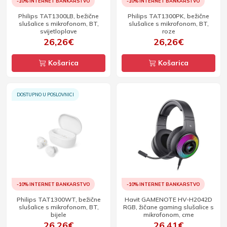
-10% INTERNET BANKARSTVO
-10% INTERNET BANKARSTVO
Philips TAT1300LB, bežične
Philips TAT1300PK, bežične
slušalice s mikrofonom, BT,
slušalice s mikrofonom, BT,
svijetloplave
roze
26,26€
26,26€
Košarica
Košarica
DOSTUPNO U POSLOVNICI
-10% INTERNET BANKARSTVO
-10% INTERNET BANKARSTVO
Philips TAT1300WT, bežične
Havit GAMENOTE HV-H2042D
slušalice s mikrofonom, BT,
RGB, žičane gaming slušalice s
bijele
mikrofonom, crne
26,26€
26,41€