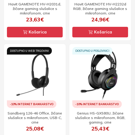
Havit GAMENOTE HV-H2031d,
Havit GAMENOTE HV-H2232d
žičane gaming slušalice s
RGB, žičane gaming slušalice s
mikrofonom, crne
mikrofonom, crne
23,63€
24,96€
Košarica
Košarica
DOSTUPNO U WEB TRGOVINI
DOSTUPNO U POSLOVNICI
-10% INTERNET BANKARSTVO
-10% INTERNET BANKARSTVO
Sandberg 126-46 Office, žičane
Genius HS-GX580U, žičane
slušalice s mikrofonom, USB-C,
slušalice s mikrofonom, RGB,
crne
gaming, crne
25,08€
25,43€