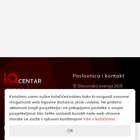
Poslovnica i kontakt
Slavonska avenija 26/9
2026 © IQ Centar
+385 1 2455 950
Koristimo samo nužne kolačiće/cookies kako bi osigurali osnovne
Nubilus
Izrada:
mogućnosti web trgovine (košarica, jezik i valuta). Ne pratimo
webshop@iqcentar.hr
aktivnosti svojih posjetitelja i ne prikupljamo podatke o svojim
Pon - Pet od 9 - 17h
posjetiteljima! Ako želite nastaviti koristiti naše web stranice
morate se složiti s njihovim korištenjem!
Više o kolačićima...
Informacije
Podrška
OK
Novosti & Promocije
Uvjeti poslovanja