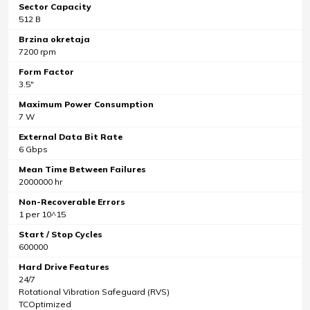
Sector Capacity
512 B
Brzina okretaja
7200 rpm
Form Factor
3.5"
Maximum Power Consumption
7 W
External Data Bit Rate
6 Gbps
Mean Time Between Failures
2000000 hr
Non-Recoverable Errors
1 per 10^15
Start / Stop Cycles
600000
Hard Drive Features
24/7
Rotational Vibration Safeguard (RVS)
TCOptimized