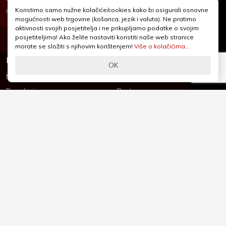
+385 1 2455 950
Koristimo samo nužne kolačiće/cookies kako bi osigurali osnovne
Nubilus
Izrada:
mogućnosti web trgovine (košarica, jezik i valuta). Ne pratimo
webshop@iqcentar.hr
aktivnosti svojih posjetitelja i ne prikupljamo podatke o svojim
Pon - Pet od 9 - 17h
posjetiteljima! Ako želite nastaviti koristiti naše web stranice
morate se složiti s njihovim korištenjem!
Više o kolačićima...
Informacije
Podrška
OK
Novosti & Promocije
Uvjeti poslovanja
Brandovi
Dostava
Kolačići (Cookies)
Oblici plaćanja
Izjava o sigurnosti
Izjava o privatnosti - GDPR
O nama
Reklamacije, povrati i prigovori
Česta pitanja
Jednostrani raskid ugovora
Kontakt
Sigurno online plaćanje