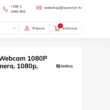
+385 1
webshop@iqcentar.hr
2455 950
0
Prijava
Košarica
 Webcam 1080P
mera, 1080p,