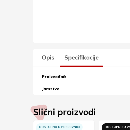
Opis
Specifikacije
Proizvođač:
Jamstvo
Slični proizvodi
B TRGOVINI
DOSTUPNO U POSLOVNICI
DOSTUPNO U W