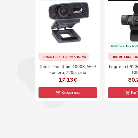
TAVA
BESPLATNA DO
ANKARSTVO
-10% INTERNET BANKARSTVO
-10% INTERNET 
, WEB kamera
Genius FaceCam 1000X, WEB
Logitech C920
0p
kamera, 720p, crna
10
96€
17,13€
80,
arica
Košarica
Koš