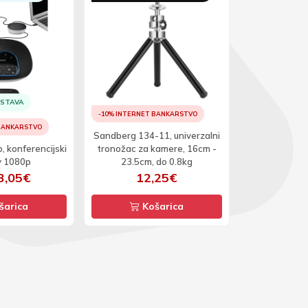
OSTAVA
-10% INTERNET BANKARSTVO
 BANKARSTVO
-10% INTERNET
Sandberg 134-11, univerzalni
, konferencijski
tronožac za kamere, 16cm -
Logitech BR
v 1080p
23.5cm, do 0.8kg
WEB 
3,05€
12,25€
53
šarica
Košarica
Ko