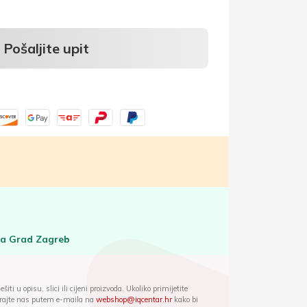
Pošaljite upit
za Grad Zagreb
iti u opisu, slici ili cijeni proizvoda. Ukoliko primijetite
ktirajte nas putem e-maila na
webshop@iqcentar.hr
kako bi