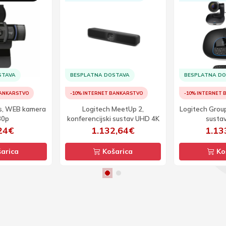
STAVA
BESPLATNA DOSTAVA
BESPLATNA D
BANKARSTVO
-10% INTERNET BANKARSTVO
-10% INTERNET
s, WEB kamera
Logitech MeetUp 2,
Logitech Group
80p
konferencijski sustav UHD 4K
susta
24€
1.132,64€
1.13
arica
Košarica
Ko