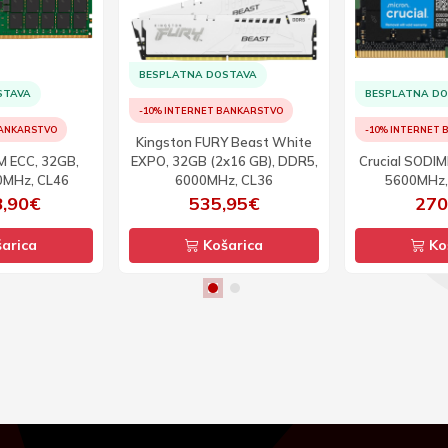
BESPLATNA DOSTAVA
STAVA
BESPLATNA D
-10% INTERNET BANKARSTVO
BANKARSTVO
-10% INTERNET
Kingston FURY Beast White
M ECC, 32GB,
EXPO, 32GB (2x16 GB), DDR5,
Crucial SODI
0MHz, CL46
6000MHz, CL36
5600MHz, 
8,90€
535,95€
270
arica
Košarica
Ko