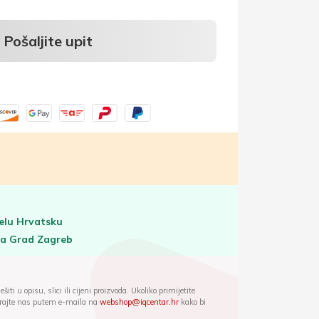
Pošaljite upit
elu Hrvatsku
za Grad Zagreb
iti u opisu, slici ili cijeni proizvoda. Ukoliko primijetite
ktirajte nas putem e-maila na
webshop@iqcentar.hr
kako bi