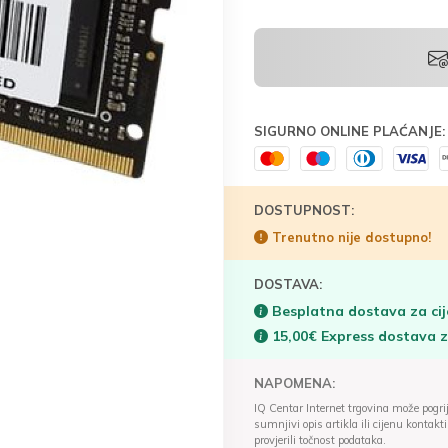
SIGURNO ONLINE PLAĆANJE:
DOSTUPNOST:
Trenutno nije dostupno!
DOSTAVA:
Besplatna dostava za cij
15,00€ Express dostava 
NAPOMENA:
IQ Centar Internet trgovina može pogriješ
sumnjivi opis artikla ili cijenu konta
provjerili točnost podataka.