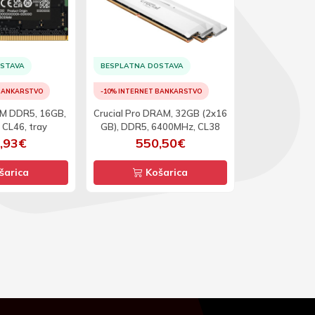
OSTAVA
BESPLATNA DOSTAVA
BESPLATNA D
 BANKARSTVO
-10% INTERNET BANKARSTVO
-10% INTERNET
MM DDR5, 16GB,
Crucial Pro DRAM, 32GB (2x16
Adata Premi
CL46, tray
GB), DDR5, 6400MHz, CL38
3200M
,93€
550,50€
17
šarica
Košarica
Ko