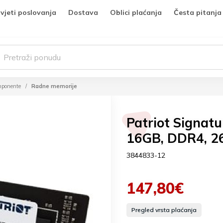
vjeti poslovanja
Dostava
Oblici plaćanja
Česta pitanja
mponente
Radne memorije
Patriot Signat
16GB, DDR4, 2
3844833-12
147,80€
Pregled vrsta plaćanja