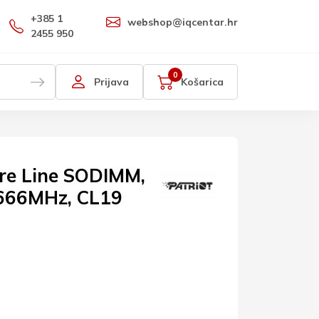
+385 1
webshop@iqcentar.hr
2455 950
0
Prijava
Košarica
ure Line SODIMM,
666MHz, CL19