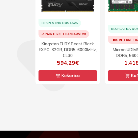
BESPLATNA DOSTAVA
TAVA
BESPLATNA DO
-10% INTERNET BANKARSTVO
ANKARSTVO
-10% INTERNET 
Kingston FURY Beast Black
 DDR5, 8GB,
EXPO, 32GB, DDR5, 6000MHz,
Micron UDIM
, CL46
CL30
DDR5, 560
06€
594,29€
1.41
arica
Košarica
Koš