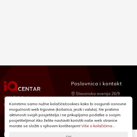
Poslovnica i kontakt
Slavonska avenija 26/9
2026 © IQ Centar
+385 1 2455 950
Koristimo samo nužne kolačiće/cookies kako bi osigurali osnovne
Nubilus
Izrada:
mogućnosti web trgovine (košarica, jezik i valuta). Ne pratimo
webshop@iqcentar.hr
aktivnosti svojih posjetitelja i ne prikupljamo podatke o svojim
Pon - Pet od 9 - 17h
posjetiteljima! Ako želite nastaviti koristiti naše web stranice
morate se složiti s njihovim korištenjem!
Više o kolačićima...
Informacije
Podrška