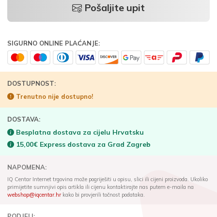
Pošaljite upit
SIGURNO ONLINE PLAĆANJE:
DOSTUPNOST:
Trenutno nije dostupno!
DOSTAVA:
Besplatna dostava za cijelu Hrvatsku
15,00€ Express dostava za Grad Zagreb
NAPOMENA:
IQ Centar Internet trgovina može pogriješiti u opisu, slici ili cijeni proizvoda. Ukoliko
primijetite sumnjivi opis artikla ili cijenu kontaktirajte nas putem e-maila na
webshop@iqcentar.hr
kako bi provjerili točnost podataka.
PODJELI: