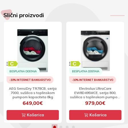
Slični proizvodi
BESPLATNA DOSTAVA
BESPLATNA DOSTAVA
-10% INTERNET BANKARSTVO
-10% INTERNET BANKARSTVO
AEG SensiDry TR78CB, serija
Electrolux UltraCare
7000, sušilica s toplinskom
EW8D495MCE, serija 800,
pumpom kapaciteta 8kg
sušilica s toplinskom pumpom
kapaciteta 9kg
649,00€
979,00€
Košarica
Košarica