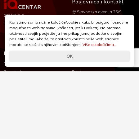
Poslovnica i kontakt
Slavonska avenija 26/9
2026 © IQ Centar
+385 1 2455 950
Koristimo samo nužne kolačiće/cookies kako bi osigurali osnovne
Nubilus
Izrada:
mogućnosti web trgovine (košarica, jezik i valuta). Ne pratimo
webshop@iqcentar.hr
aktivnosti svojih posjetitelja i ne prikupljamo podatke o svojim
Pon - Pet od 9 - 17h
posjetiteljima! Ako želite nastaviti koristiti naše web stranice
morate se složiti s njihovim korištenjem!
Više o kolačićima...
Informacije
Podrška
OK
Novosti & Promocije
Uvjeti poslovanja
Brandovi
Dostava
Kolačići (Cookies)
Oblici plaćanja
Izjava o sigurnosti
Izjava o privatnosti - GDPR
O nama
Reklamacije, povrati i prigovori
Česta pitanja
Jednostrani raskid ugovora
Kontakt
Sigurno online plaćanje