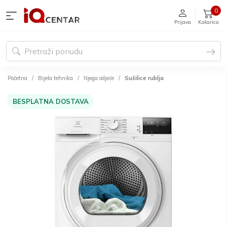
0
Prijava
Košarica
Početna
Bijela tehnika
Njega odjeće
Sušilice rublja
BESPLATNA DOSTAVA