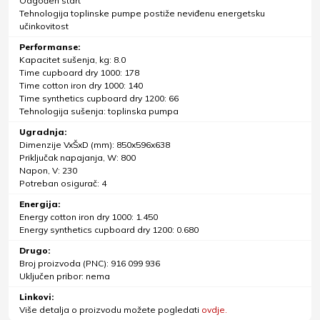
Odgođen start
Tehnologija toplinske pumpe postiže neviđenu energetsku
učinkovitost
Performanse:
Kapacitet sušenja, kg: 8.0
Time cupboard dry 1000: 178
Time cotton iron dry 1000: 140
Time synthetics cupboard dry 1200: 66
Tehnologija sušenja: toplinska pumpa
Ugradnja:
Dimenzije VxŠxD (mm): 850x596x638
Priključak napajanja, W: 800
Napon, V: 230
Potreban osigurač: 4
Energija:
Energy cotton iron dry 1000: 1.450
Energy synthetics cupboard dry 1200: 0.680
Drugo:
Broj proizvoda (PNC): 916 099 936
Uključen pribor: nema
Linkovi:
Više detalja o proizvodu možete pogledati
ovdje.