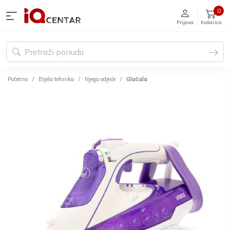
0
Prijava
Košarica
Početna
Bijela tehnika
Njega odjeće
Glačala