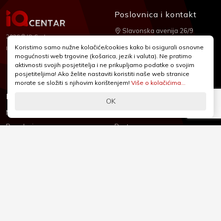
Poslovnica i kontakt
Slavonska avenija 26/9
2026 © IQ Centar
+385 1 2455 950
Koristimo samo nužne kolačiće/cookies kako bi osigurali osnovne
Nubilus
Izrada:
mogućnosti web trgovine (košarica, jezik i valuta). Ne pratimo
webshop@iqcentar.hr
aktivnosti svojih posjetitelja i ne prikupljamo podatke o svojim
Pon - Pet od 9 - 17h
posjetiteljima! Ako želite nastaviti koristiti naše web stranice
morate se složiti s njihovim korištenjem!
Više o kolačićima...
Informacije
Podrška
OK
Novosti & Promocije
Uvjeti poslovanja
Brandovi
Dostava
Kolačići (Cookies)
Oblici plaćanja
Izjava o sigurnosti
Izjava o privatnosti - GDPR
O nama
Reklamacije, povrati i prigovori
Česta pitanja
Jednostrani raskid ugovora
Kontakt