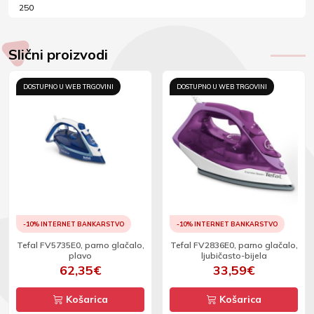
250
Slični proizvodi
DOSTUPNO U WEB TRGOVINI
DOSTUPNO U WEB TRGOVINI
-10% INTERNET BANKARSTVO
-10% INTERNET BANKARSTVO
Tefal FV5735E0, parno glačalo,
Tefal FV2836E0, parno glačalo,
plavo
ljubičasto-bijela
62,35€
33,59€
Košarica
Košarica