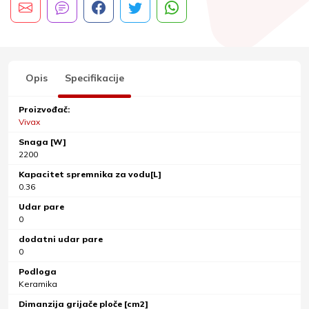
Opis
Specifikacije
Proizvođač:
Vivax
Snaga [W]
2200
Kapacitet spremnika za vodu[L]
0.36
Udar pare
0
dodatni udar pare
0
Podloga
Keramika
Dimanzija grijače ploče [cm2]