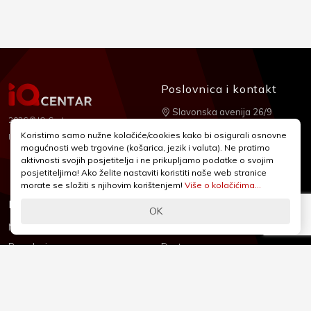
Poslovnica i kontakt
Slavonska avenija 26/9
2026 © IQ Centar
+385 1 2455 950
Koristimo samo nužne kolačiće/cookies kako bi osigurali osnovne
Nubilus
Izrada:
mogućnosti web trgovine (košarica, jezik i valuta). Ne pratimo
webshop@iqcentar.hr
aktivnosti svojih posjetitelja i ne prikupljamo podatke o svojim
Pon - Pet od 9 - 17h
posjetiteljima! Ako želite nastaviti koristiti naše web stranice
morate se složiti s njihovim korištenjem!
Više o kolačićima...
Informacije
Podrška
OK
Novosti & Promocije
Uvjeti poslovanja
Brandovi
Dostava
Kolačići (Cookies)
Oblici plaćanja
Izjava o sigurnosti
Izjava o privatnosti - GDPR
O nama
Reklamacije, povrati i prigovori