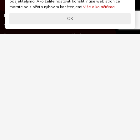
posjetiteljima! Ako želite nastaviti koristiti naše web stranice
morate se složiti s njihovim korištenjem!
Više o kolačićima...
Informacije
Podrška
OK
Novosti & Promocije
Uvjeti poslovanja
Brandovi
Dostava
Kolačići (Cookies)
Oblici plaćanja
Izjava o sigurnosti
Izjava o privatnosti - GDPR
O nama
Reklamacije, povrati i prigovori
Česta pitanja
Jednostrani raskid ugovora
Kontakt
Sigurno online plaćanje