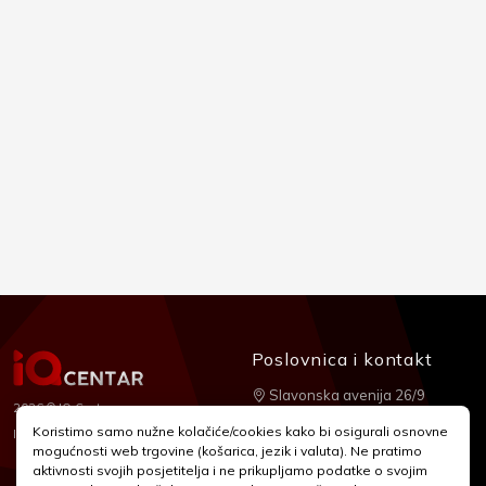
Poslovnica i kontakt
Slavonska avenija 26/9
2026 © IQ Centar
+385 1 2455 950
Koristimo samo nužne kolačiće/cookies kako bi osigurali osnovne
Nubilus
Izrada:
mogućnosti web trgovine (košarica, jezik i valuta). Ne pratimo
webshop@iqcentar.hr
aktivnosti svojih posjetitelja i ne prikupljamo podatke o svojim
Pon - Pet od 9 - 17h