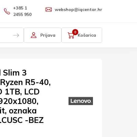
+385 1
webshop@iqcentar.hr
2455 950
0
Prijava
Košarica
 Slim 3
Ryzen R5-40,
 1TB, LCD
1920x1080,
it, oznaka
1CUSC -BEZ