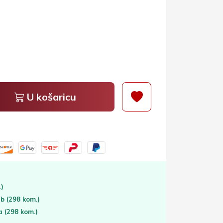
U košaricu
.)
eb
(298 kom.)
ta
(298 kom.)