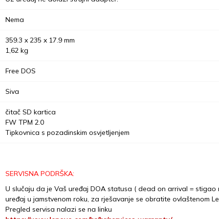
Nema
359.3 x 235 x 17.9 mm
1,62 kg
Free DOS
Siva
čitač SD kartica
FW TPM 2.0
Tipkovnica s pozadinskim osvjetljenjem
SERVISNA PODRŠKA:
U slučaju da je Vaš uređaj DOA statusa ( dead on arrival = stigao n
uređaj u jamstvenom roku, za rješavanje se obratite ovlaštenom L
Pregled servisa nalazi se na linku