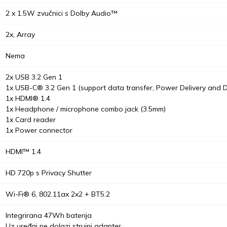
2 x 1.5W zvučnici s Dolby Audio™
2x, Array
Nema
2x USB 3.2 Gen 1
1x USB-C® 3.2 Gen 1 (support data transfer, Power Delivery and D
1x HDMI® 1.4
1x Headphone / microphone combo jack (3.5mm)
1x Card reader
1x Power connector
HDMI™ 1.4
HD 720p s Privacy Shutter
Wi-Fi® 6, 802.11ax 2x2 + BT5.2
Integrirana 47Wh baterija
Uz uređaj ne dolazi strujni adapter.