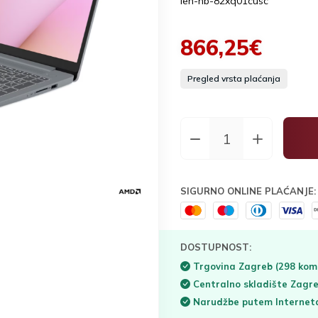
len-nb-82xq01cusc
866,25€
Pregled vrsta plaćanja
SIGURNO ONLINE PLAĆANJE:
DOSTUPNOST:
Trgovina Zagreb
(298 kom
Centralno skladište Zagr
Narudžbe putem Interne