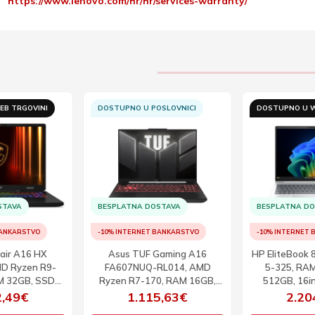
https://www.lenovo.com/hr/hr/services-warranty/
EB TRGOVINI
DOSTUPNO U POSLOVNICI
DOSTUPNO U W
STAVA
BESPLATNA DOSTAVA
BESPLATNA D
BANKARSTVO
-10% INTERNET BANKARSTVO
-10% INTERNET
air A16 HX
Asus TUF Gaming A16
HP EliteBook 8 
D Ryzen R9-
FA607NUQ-RL014, AMD
5-325, RA
M 32GB, SSD
Ryzen R7-170, RAM 16GB,
512GB, 16i
60, 16inch,
SSD 512GB, RTX 4050,
W
2,49€
1.115,63€
2.20
0Hz, W11P
16inch, WUXGA, 144Hz, DOS