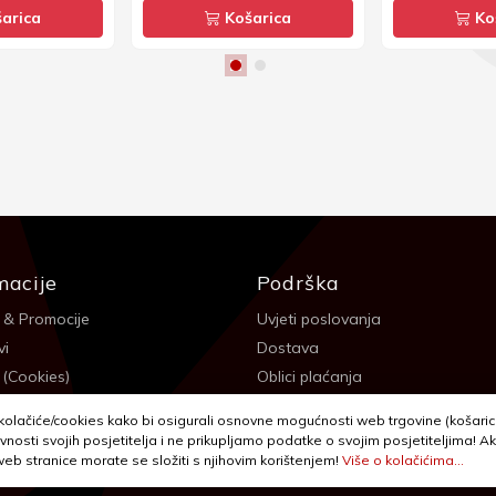
arica
Košarica
Ko
macije
Podrška
 & Promocije
Uvjeti poslovanja
vi
Dostava
 (Cookies)
Oblici plaćanja
 sigurnosti
Izjava o privatnosti - GDPR
olačiće/cookies kako bi osigurali osnovne mogućnosti web trgovine (košarica,
a
Reklamacije, povrati i prigovori
vnosti svojih posjetitelja i ne prikupljamo podatke o svojim posjetiteljima! Ak
 web stranice morate se složiti s njihovim korištenjem!
Više o kolačićima...
itanja
Jednostrani raskid ugovora