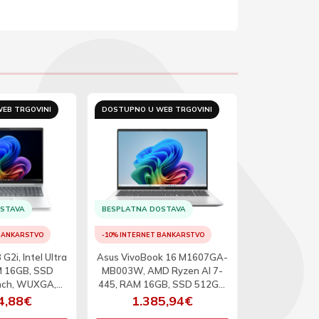
EB TRGOVINI
DOSTUPNO U WEB TRGOVINI
DOSTUPNO U 
OSTAVA
BESPLATNA DOSTAVA
BESPLATNA D
 BANKARSTVO
-10% INTERNET BANKARSTVO
-10% INTERNET
G2i, Intel Ultra
Asus VivoBook 16 M1607GA-
Dell Pro 16 PC
M 16GB, SSD
MB003W, AMD Ryzen AI 7-
120U, RAM 16
nch, WUXGA,
445, RAM 16GB, SSD 512GB,
16inch, 
11P
16inch, WUXGA, W11 -BEZ
4,88€
1.385,94€
1.2
ADAPTERA