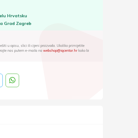
elu Hrvatsku
za Grad Zagreb
iti u opisu, slici ili cijeni proizvoda. Ukoliko primijetite
ktirajte nas putem e-maila na
webshop@iqcentar.hr
kako bi