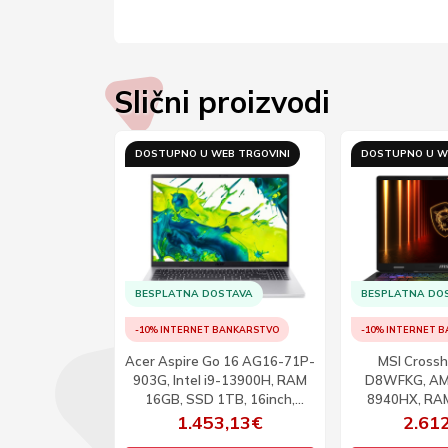
Slični proizvodi
B TRGOVINI
DOSTUPNO U WEB TRGOVINI
DOSTUPNO U W
TAVA
BESPLATNA DOSTAVA
BESPLATNA DO
ANKARSTVO
-10% INTERNET BANKARSTVO
-10% INTERNET 
 G1i 16, Intel
Acer Aspire Go 16 AG16-71P-
MSI Crossh
RAM 16GB, SSD
903G, Intel i9-13900H, RAM
D8WFKG, AM
ch, WUXGA,
16GB, SSD 1TB, 16inch,
8940HX, RA
1P
WUXGA, W11
1TB, RTX 50
,10€
1.453,13€
2.61
QHD+, 24