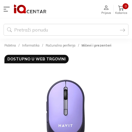
0
Prijava
Košarica
Početna
Informatika
Računalna periferija
Miševi i prezenteri
DOSTUPNO U WEB TRGOVINI