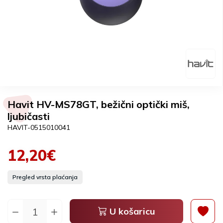
Havit HV-MS78GT, bežični optički miš,
ljubičasti
HAVIT-0515010041
12,20€
Pregled vrsta plaćanja
U košaricu