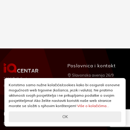
Poslovnica i kontakt
Slavonska avenija 26/9
2026 © IQ Centar
+385 1 2455 950
Koristimo samo nužne kolačiće/cookies kako bi osigurali osnovne
Nubilus
Izrada:
mogućnosti web trgovine (košarica, jezik i valuta). Ne pratimo
webshop@iqcentar.hr
aktivnosti svojih posjetitelja i ne prikupljamo podatke o svojim
Pon - Pet od 9 - 17h
posjetiteljima! Ako želite nastaviti koristiti naše web stranice
morate se složiti s njihovim korištenjem!
Više o kolačićima...
Informacije
Podrška
OK
Novosti & Promocije
Uvjeti poslovanja