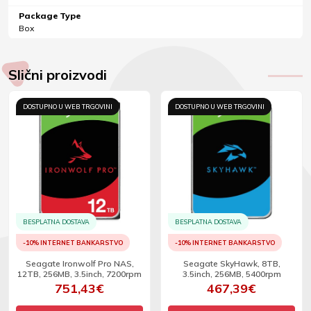
Package Type
Box
Slični proizvodi
DOSTUPNO U WEB TRGOVINI
DOSTUPNO U WEB TRGOVINI
BESPLATNA DOSTAVA
BESPLATNA DOSTAVA
-10% INTERNET BANKARSTVO
-10% INTERNET BANKARSTVO
Seagate Ironwolf Pro NAS,
Seagate SkyHawk, 8TB,
12TB, 256MB, 3.5inch, 7200rpm
3.5inch, 256MB, 5400rpm
751,43€
467,39€