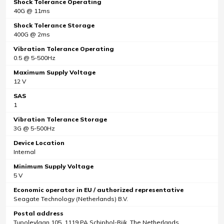
Shock Tolerance Operating
40G @ 11ms
Shock Tolerance Storage
400G @ 2ms
Vibration Tolerance Operating
0.5 @ 5-500Hz
Maximum Supply Voltage
12 V
SAS
1
Vibration Tolerance Storage
3G @ 5-500Hz
Device Location
Internal
Minimum Supply Voltage
5 V
Economic operator in EU / authorized representative
Seagate Technology (Netherlands) B.V.
Postal address
Tupolevlaan 105, 1119 PA Schiphol-Rijk, The Netherlands