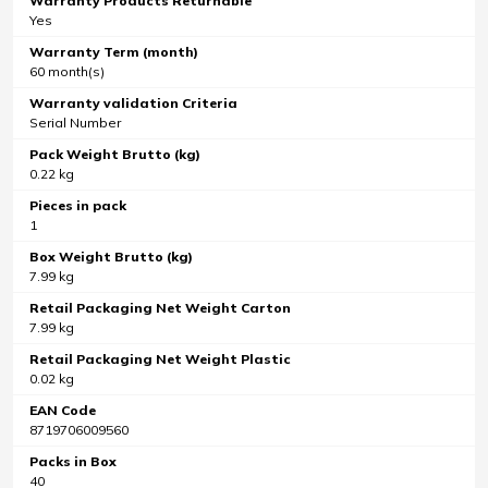
Warranty Products Returnable
Yes
Warranty Term (month)
60 month(s)
Warranty validation Criteria
Serial Number
Pack Weight Brutto (kg)
0.22 kg
Pieces in pack
1
Box Weight Brutto (kg)
7.99 kg
Retail Packaging Net Weight Carton
7.99 kg
Retail Packaging Net Weight Plastic
0.02 kg
EAN Code
8719706009560
Packs in Box
40