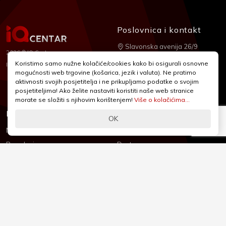
Poslovnica i kontakt
Slavonska avenija 26/9
2026 © IQ Centar
+385 1 2455 950
Koristimo samo nužne kolačiće/cookies kako bi osigurali osnovne
Nubilus
Izrada:
mogućnosti web trgovine (košarica, jezik i valuta). Ne pratimo
webshop@iqcentar.hr
aktivnosti svojih posjetitelja i ne prikupljamo podatke o svojim
Pon - Pet od 9 - 17h
posjetiteljima! Ako želite nastaviti koristiti naše web stranice
morate se složiti s njihovim korištenjem!
Više o kolačićima...
Informacije
Podrška
OK
Novosti & Promocije
Uvjeti poslovanja
Brandovi
Dostava
Kolačići (Cookies)
Oblici plaćanja
Izjava o sigurnosti
Izjava o privatnosti - GDPR
O nama
Reklamacije, povrati i prigovori
Česta pitanja
Jednostrani raskid ugovora
Kontakt