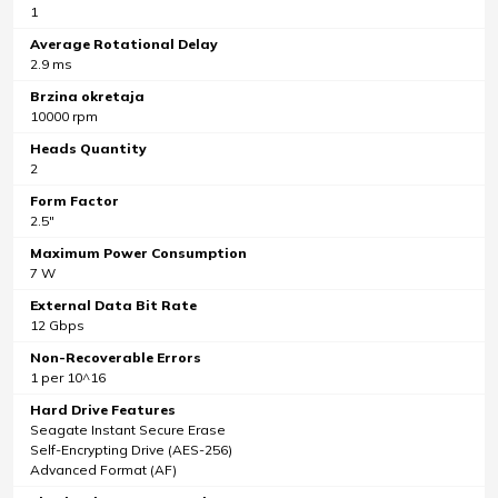
1
Average Rotational Delay
2.9 ms
Brzina okretaja
10000 rpm
Heads Quantity
2
Form Factor
2.5"
Maximum Power Consumption
7 W
External Data Bit Rate
12 Gbps
Non-Recoverable Errors
1 per 10^16
Hard Drive Features
Seagate Instant Secure Erase
Self-Encrypting Drive (AES-256)
Advanced Format (AF)