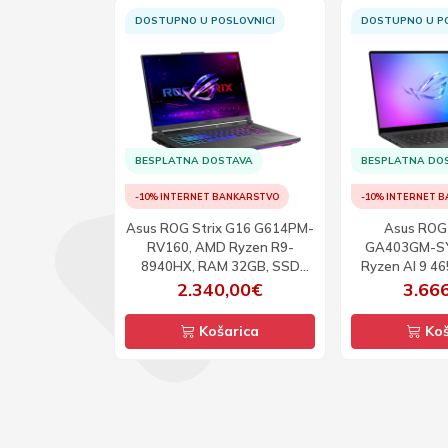
B TRGOVINI
DOSTUPNO U POSLOVNICI
DOSTUPNO U PO
TAVA
BESPLATNA DOSTAVA
BESPLATNA DO
ANKARSTVO
-10% INTERNET BANKARSTVO
-10% INTERNET 
Pad Slim 3
Asus ROG Strix G16 G614PM-
Asus ROG
 Ryzen R5-
RV160, AMD Ryzen R9-
GA403GM-S
GB, SSD 1TB,
8940HX, RAM 32GB, SSD
Ryzen AI 9 4
 FHD, W11
1TB, RTX 5060, 16inch,
SSD 1TB, RTX 
49€
2.340,00€
3.66
WUXGA, 165Hz, DOS
OLED 3K, 
arica
Košarica
Koš