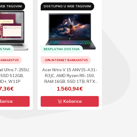
EB TRGOVINI
DOSTUPNO U WEB TRGOVINI
DOSTUPNO U 
OSTAVA
BESPLATNA DOSTAVA
BESPLATNA D
 BANKARSTVO
-10% INTERNET BANKARSTVO
-10% INTERNET
tel Ultra 7-255U,
Acer Nitro V 15 ANV15-A31-
Asus Exp
 SSD 512GB,
R3JC, AMD Ryzen R5-150,
P1503CVA-S71
FHD+, W11P
RAM 16GB, SSD 1TB, RTX
13420H, R
5050, 15.6inch, FHD, 165Hz,
512GB, 15.6i
7,36€
1.560,94€
1.1
DOS
šarica
Košarica
Ko