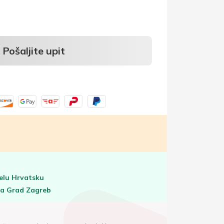
Pošaljite upit
elu Hrvatsku
za Grad Zagreb