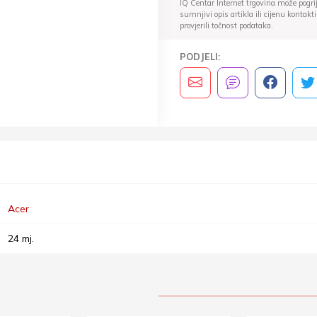
IQ Centar Internet trgovina može pogriješ
sumnjivi opis artikla ili cijenu konta
provjerili točnost podataka.
PODJELI:
Acer
24 mj.