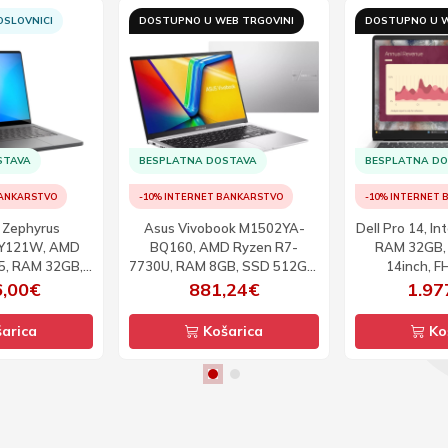
SLOVNICI
DOSTUPNO U WEB TRGOVINI
DOSTUPNO U W
STAVA
BESPLATNA DOSTAVA
BESPLATNA D
BANKARSTVO
-10% INTERNET BANKARSTVO
-10% INTERNET
 Zephyrus
Asus Vivobook M1502YA-
Dell Pro 14, In
Y121W, AMD
BQ160, AMD Ryzen R7-
RAM 32GB,
65, RAM 32GB,
7730U, RAM 8GB, SSD 512GB,
14inch, 
5060, 14inch,
15.6inch, FHD, DOS
6,00€
881,24€
1.97
120Hz, W11
arica
Košarica
Ko