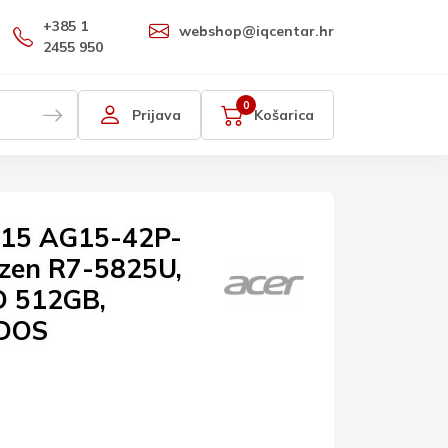
+385 1
webshop@iqcentar.hr
2455 950
0
Prijava
Košarica
o 15 AG15-42P-
zen R7-5825U,
D 512GB,
 DOS