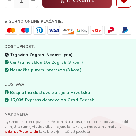
U košaricu
SIGURNO ONLINE PLAĆANJE:
DOSTUPNOST:
Trgovina Zagreb
(Nedostupno)
Centralno skladište Zagreb
(3 kom.)
Narudžbe putem Interneta
(3 kom.)
DOSTAVA:
Besplatna dostava za cijelu Hrvatsku
15,00€ Express dostava za Grad Zagreb
NAPOMENA:
IQ Centar Internet trgovina može pogriješiti u opisu, slici ili cijeni proizvoda. Ukoliko
primijetite sumnjivi opis artikla ili cijenu kontaktirajte nas putem e-maila na
webshop@iqcentar.hr
kako bi provjerili točnost podataka.