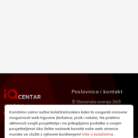
Poslovnica i kontakt
Slavonska avenija 26/9
2026 © IQ Centar
+385 1 2455 950
Koristimo samo nužne kolačiće/cookies kako bi osigurali osnovne
Nubilus
Izrada:
mogućnosti web trgovine (košarica, jezik i valuta). Ne pratimo
webshop@iqcentar.hr
aktivnosti svojih posjetitelja i ne prikupljamo podatke o svojim
Pon - Pet od 9 - 17h
posjetiteljima! Ako želite nastaviti koristiti naše web stranice
morate se složiti s njihovim korištenjem!
Više o kolačićima...