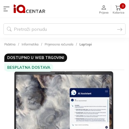
0
Prijava
Košarica
Početna
Informatika
Prijenosna računala
Laptopi
DOSTUPNO U WEB TRGOVINI
BESPLATNA DOSTAVA