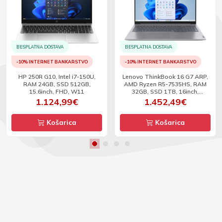
BESPLATNA DOSTAVA
BESPLATNA DOSTAVA
-10% INTERNET BANKARSTVO
-10% INTERNET BANKARSTVO
HP 250R G10, Intel i7-150U,
Lenovo ThinkBook 16 G7 ARP,
RAM 24GB, SSD 512GB,
AMD Ryzen R5-7535HS, RAM
15.6inch, FHD, W11
32GB, SSD 1TB, 16inch,
WUXGA, W11P
1.124,99€
1.452,49€
Košarica
Košarica