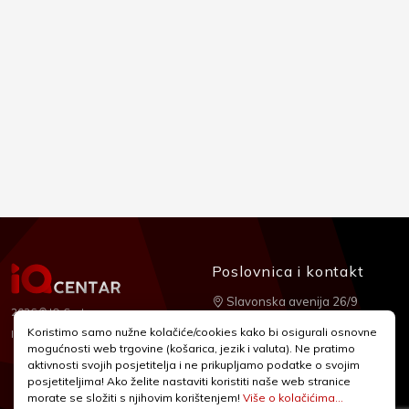
Poslovnica i kontakt
Slavonska avenija 26/9
2026 © IQ Centar
+385 1 2455 950
Koristimo samo nužne kolačiće/cookies kako bi osigurali osnovne
Nubilus
Izrada:
mogućnosti web trgovine (košarica, jezik i valuta). Ne pratimo
webshop@iqcentar.hr
aktivnosti svojih posjetitelja i ne prikupljamo podatke o svojim
Pon - Pet od 9 - 17h
posjetiteljima! Ako želite nastaviti koristiti naše web stranice
morate se složiti s njihovim korištenjem!
Više o kolačićima...