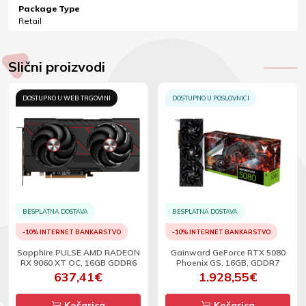
Package Type
Retail
Slični proizvodi
DOSTUPNO U WEB TRGOVINI
DOSTUPNO U POSLOVNICI
BESPLATNA DOSTAVA
BESPLATNA DOSTAVA
-10% INTERNET BANKARSTVO
-10% INTERNET BANKARSTVO
Sapphire PULSE AMD RADEON
Gainward GeForce RTX 5080
RX 9060 XT OC, 16GB GDDR6
Phoenix GS, 16GB, GDDR7
637,41€
1.928,55€
Košarica
Košarica