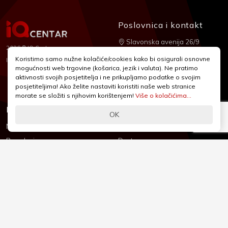
Poslovnica i kontakt
Slavonska avenija 26/9
2026 © IQ Centar
+385 1 2455 950
Koristimo samo nužne kolačiće/cookies kako bi osigurali osnovne
Nubilus
Izrada:
mogućnosti web trgovine (košarica, jezik i valuta). Ne pratimo
webshop@iqcentar.hr
aktivnosti svojih posjetitelja i ne prikupljamo podatke o svojim
Pon - Pet od 9 - 17h
posjetiteljima! Ako želite nastaviti koristiti naše web stranice
morate se složiti s njihovim korištenjem!
Više o kolačićima...
Informacije
Podrška
OK
Novosti & Promocije
Uvjeti poslovanja
Brandovi
Dostava
Kolačići (Cookies)
Oblici plaćanja
Izjava o sigurnosti
Izjava o privatnosti - GDPR
O nama
Reklamacije, povrati i prigovori
Česta pitanja
Jednostrani raskid ugovora
Kontakt