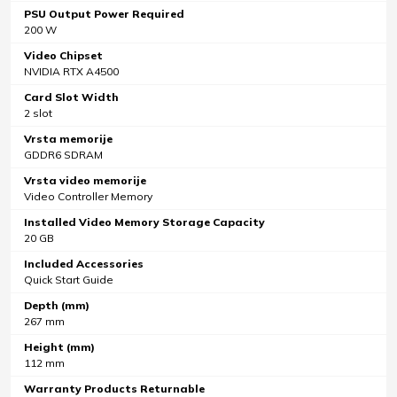
PSU Output Power Required
200 W
Video Chipset
NVIDIA RTX A4500
Card Slot Width
2 slot
Vrsta memorije
GDDR6 SDRAM
Vrsta video memorije
Video Controller Memory
Installed Video Memory Storage Capacity
20 GB
Included Accessories
Quick Start Guide
Depth (mm)
267 mm
Height (mm)
112 mm
Warranty Products Returnable