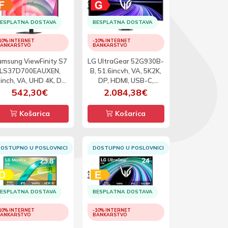
ESPLATNA DOSTAVA
BESPLATNA DOSTAVA
10% INTERNET
-10% INTERNET
ANKARSTVO
BANKARSTVO
msung ViewFinity S7
LG UltraGear 52G930B-
LS37D700EAUXEN,
B, 51.6incvh, VA, 5K2K,
inch, VA, UHD 4K, DP,
DP, HDMI, USB-C,
HDMI, 60Hz
240Hz, zakrivljeni
542,30€
2.084,38€
Košarica
Košarica
OSTUPNO U POSLOVNICI
DOSTUPNO U POSLOVNICI
ESPLATNA DOSTAVA
BESPLATNA DOSTAVA
10% INTERNET
-10% INTERNET
ANKARSTVO
BANKARSTVO