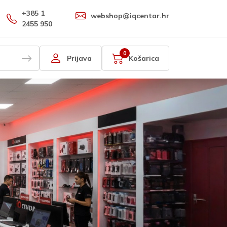
+385 1
webshop@iqcentar.hr
2455 950
0
Prijava
Košarica