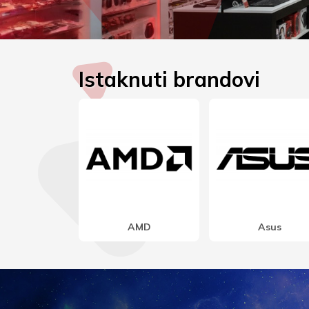
Istaknuti brandovi
iyama
Kingston
Lenovo