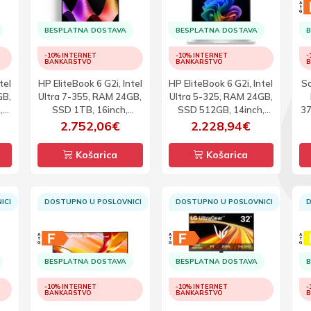
BESPLATNA DOSTAVA
BESPLATNA DOSTAVA
B
-10% INTERNET
-10% INTERNET
-
BANKARSTVO
BANKARSTVO
B
tel
HP EliteBook 6 G2i, Intel
HP EliteBook 6 G2i, Intel
Sa
GB,
Ultra 7-355, RAM 24GB,
Ultra 5-325, RAM 24GB,
,
SSD 1TB, 16inch,
SSD 512GB, 14inch,
37
WUXGA, W11P
WUXGA, W11P
2.752,06€
2.228,94€
Košarica
Košarica
ICI
DOSTUPNO U POSLOVNICI
DOSTUPNO U POSLOVNICI
D
BESPLATNA DOSTAVA
BESPLATNA DOSTAVA
B
-10% INTERNET
-10% INTERNET
-
BANKARSTVO
BANKARSTVO
B