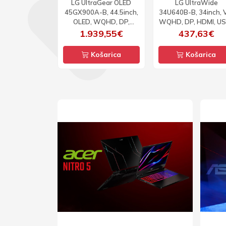
LG UltraGear OLED
LG UltraWide
45GX900A-B, 44.5inch,
34U640B-B, 34inch, 
OLED, WQHD, DP,
WQHD, DP, HDMI, U
HDMI, USB-C, 240Hz,
C, 144Hz, zakrivljen
1.939,55€
437,63€
zakrivljeni
Košarica
Košarica