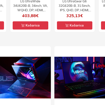
LG UltraWide
LG UltraGear G6
L
VA,
34U620B-B, 34inch, VA,
32G620B-B, 31.5inch,
I
SB-
WQHD, DP, HDMI,
IPS, QHD, DP, HDMI,
i
144Hz, zakrivljeni
200Hz
403,88€
325,13€
Košarica
Košarica