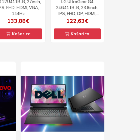
G 27U411B-B, 27inch,
LG UltraGear G4
PS, FHD, HDMI, VGA,
24G411B-B, 23.8inch,
144Hz
IPS, FHD, DP, HDMI,
144Hz
133,88€
122,63€
Košarica
Košarica