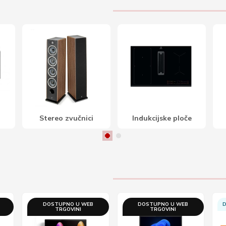
Indukcijske ploče
Aparati za kavu
i
DOSTUPNO U WEB
DOSTUPNO U WEB
D
TRGOVINI
TRGOVINI