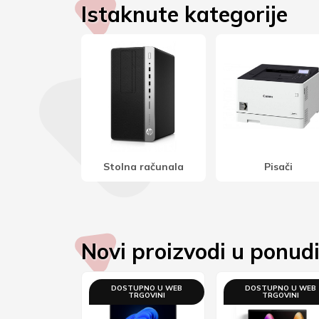
Istaknute kategorije
a računala
Pisači
Stereo zvučnici
Novi proizvodi u ponud
DOSTUPNO U WEB
DOSTUPNO U WEB
TRGOVINI
TRGOVINI