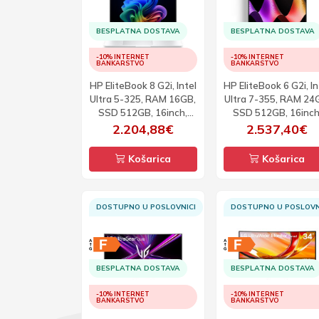
BESPLATNA DOSTAVA
BESPLATNA DOSTAVA
-10% INTERNET
-10% INTERNET
BANKARSTVO
BANKARSTVO
HP EliteBook 8 G2i, Intel
HP EliteBook 6 G2i, In
Ultra 5-325, RAM 16GB,
Ultra 7-355, RAM 24
SSD 512GB, 16inch,
SSD 512GB, 16inch
WUXGA, W11P
WUXGA, W11P
2.204,88€
2.537,40€
Košarica
Košarica
DOSTUPNO U POSLOVNICI
DOSTUPNO U POSLOVN
BESPLATNA DOSTAVA
BESPLATNA DOSTAVA
-10% INTERNET
-10% INTERNET
BANKARSTVO
BANKARSTVO