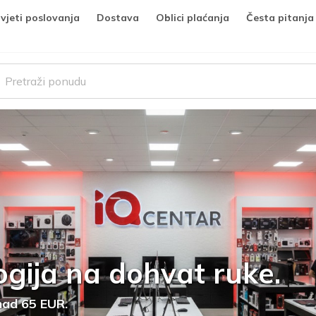
vjeti poslovanja
Dostava
Oblici plaćanja
Česta pitanja
gija na dohvat ruke.
nad 65 EUR.