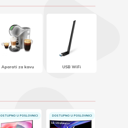
USB WiFi
Napajanja
Stolna r
OSTUPNO U POSLOVNICI
DOSTUPNO U POSLOVNICI