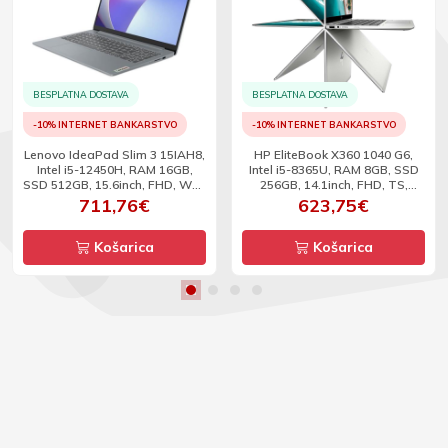
BESPLATNA DOSTAVA
BESPLATNA DOSTAVA
-10% INTERNET BANKARSTVO
-10% INTERNET BANKARSTVO
Lenovo IdeaPad Slim 3 15IAH8,
HP EliteBook X360 1040 G6,
Intel i5-12450H, RAM 16GB,
Intel i5-8365U, RAM 8GB, SSD
SSD 512GB, 15.6inch, FHD, W11
256GB, 14.1inch, FHD, TS,
- Refurbished
WinPro - Refurbished
711,76€
623,75€
Košarica
Košarica