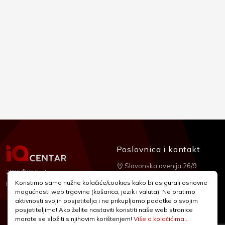
Poslovnica i kontakt
Slavonska avenija 26/9
2026 © IQ Centar
+385 1 2455 950
Koristimo samo nužne kolačiće/cookies kako bi osigurali osnovne
Nubilus
Izrada:
mogućnosti web trgovine (košarica, jezik i valuta). Ne pratimo
webshop@iqcentar.hr
aktivnosti svojih posjetitelja i ne prikupljamo podatke o svojim
Pon - Pet od 9 - 17h
posjetiteljima! Ako želite nastaviti koristiti naše web stranice
morate se složiti s njihovim korištenjem!
Više o kolačićima...