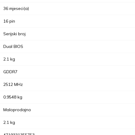
36 mjeseci(a)
16 pin
Serijski broj
Dual BIOS
2.1 kg
GDDR7
2512 MHz
0.9548 kg
Maloprodajno
2.1 kg
4719331355753