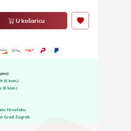
U košaricu
pno)
eb
(6 kom.)
ta
(6 kom.)
elu Hrvatsku
za Grad Zagreb