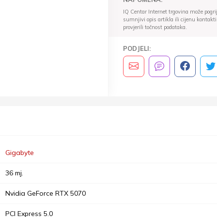
IQ Centar Internet trgovina može pogriješ
sumnjivi opis artikla ili cijenu konta
provjerili točnost podataka.
PODJELI:
Gigabyte
36 mj.
Nvidia GeForce RTX 5070
PCI Express 5.0