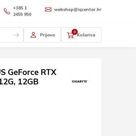
+385 1
webshop@iqcentar.hr
2455 950
0
Prijava
Košarica
S GeForce RTX
12G, 12GB