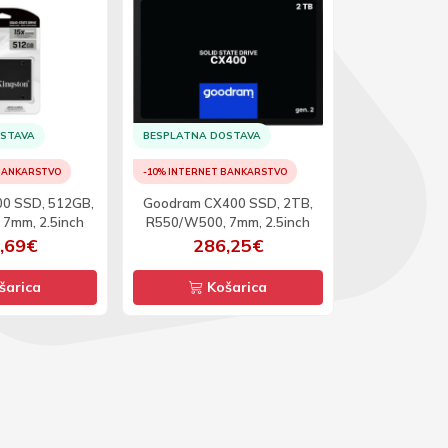
BESPLATNA D
OSTAVA
BESPLATNA DOSTAVA
-10% INTERNET
 BANKARSTVO
-10% INTERNET BANKARSTVO
Western Digi
00 SSD, 512GB,
Goodram CX400 SSD, 2TB,
SSD, 1TB,
7mm, 2.5inch
R550/W500, 7mm, 2.5inch
2.5in
,69€
286,25€
27
šarica
Košarica
Ko