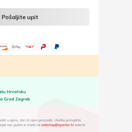
Pošaljite upit
elu Hrvatsku
za Grad Zagreb
iti u opisu, slici ili cijeni proizvoda. Ukoliko primijetite
ktirajte nas putem e-maila na
webshop@iqcentar.hr
kako bi