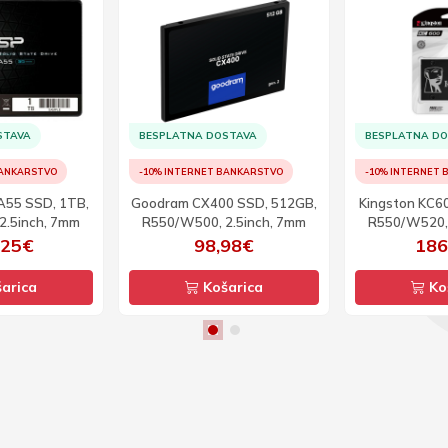
STAVA
BESPLATNA DOSTAVA
BESPLATNA D
BANKARSTVO
-10% INTERNET BANKARSTVO
-10% INTERNET
 A55 SSD, 1TB,
Goodram CX400 SSD, 512GB,
Kingston KC6
2.5inch, 7mm
R550/W500, 2.5inch, 7mm
R550/W520, 
,25€
98,98€
186
arica
Košarica
Ko