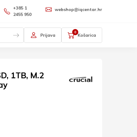
+385 1
webshop@iqcentar.hr
2455 950
0
Prijava
Košarica
SD, 1TB, M.2
ay