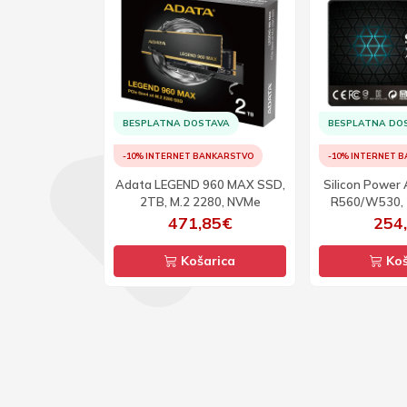
TAVA
BESPLATNA DOSTAVA
BESPLATNA DO
ANKARSTVO
-10% INTERNET BANKARSTVO
-10% INTERNET 
0 Blade SSD,
Adata LEGEND 960 MAX SSD,
Silicon Power
 M.2 2280
2TB, M.2 2280, NVMe
R560/W530, 
08€
471,85€
254
arica
Košarica
Koš