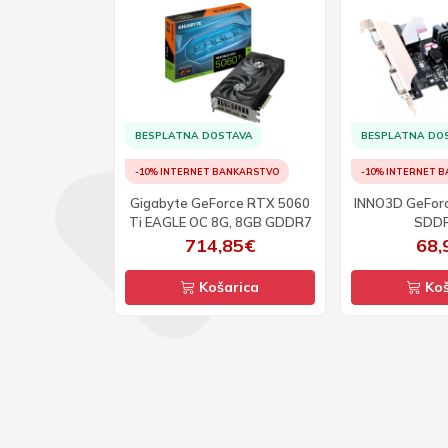
TAVA
BESPLATNA DOSTAVA
BESPLATNA DO
ANKARSTVO
-10% INTERNET BANKARSTVO
-10% INTERNET 
rce RTX 5060
 OC 8G, 8GB
Gigabyte GeForce RTX 5060
INNO3D GeFor
R7
Ti EAGLE OC 8G, 8GB GDDR7
SDDR
85€
714,85€
68,
arica
Košarica
Koš