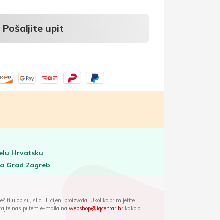
Pošaljite upit
elu Hrvatsku
za Grad Zagreb
iti u opisu, slici ili cijeni proizvoda. Ukoliko primijetite
ktirajte nas putem e-maila na
webshop@iqcentar.hr
kako bi