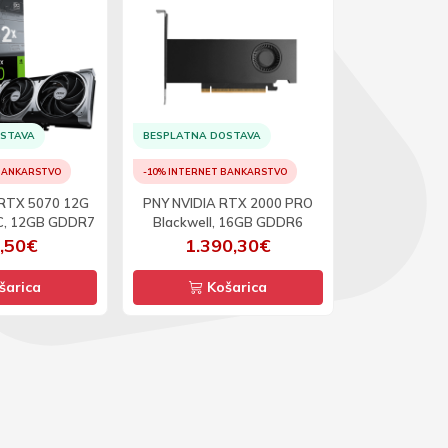
BESPLATNA D
OSTAVA
BESPLATNA DOSTAVA
-10% INTERNET
 BANKARSTVO
-10% INTERNET BANKARSTVO
Asrock Rade
 RTX 5070 12G
PNY NVIDIA RTX 2000 PRO
Steel Legend
C, 12GB GDDR7
Blackwell, 16GB GDDR6
12GB
,50€
1.390,30€
75
šarica
Košarica
Ko