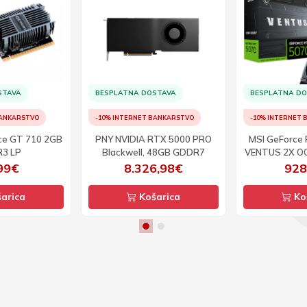
STAVA
BESPLATNA DOSTAVA
BESPLATNA D
BANKARSTVO
-10% INTERNET BANKARSTVO
-10% INTERNET
ce GT 710 2GB
PNY NVIDIA RTX 5000 PRO
MSI GeForce
3 LP
Blackwell, 48GB GDDR7
VENTUS 2X O
99€
8.326,98€
928
arica
Košarica
Ko