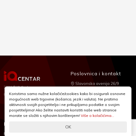
Poslovnica i kontakt
Slavonska avenija 26/9
2026 © IQ Centar
+385 1 2455 950
Koristimo samo nužne kolačiće/cookies kako bi osigurali osnovne
Nubilus
Izrada:
mogućnosti web trgovine (košarica, jezik i valuta). Ne pratimo
webshop@iqcentar.hr
aktivnosti svojih posjetitelja i ne prikupljamo podatke o svojim
Pon - Pet od 9 - 17h
posjetiteljima! Ako želite nastaviti koristiti naše web stranice
morate se složiti s njihovim korištenjem!
Više o kolačićima...
Informacije
Podrška
OK
Novosti & Promocije
Uvjeti poslovanja