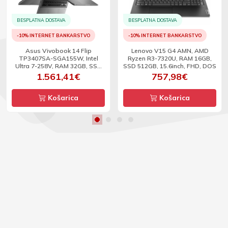
BESPLATNA DOSTAVA
BESPLATNA DOSTAVA
-10% INTERNET BANKARSTVO
-10% INTERNET BANKARSTVO
Asus Vivobook 14 Flip
Lenovo V15 G4 AMN, AMD
TP3407SA-SGA155W, Intel
Ryzen R3-7320U, RAM 16GB,
Ultra 7-258V, RAM 32GB, SSD
SSD 512GB, 15.6inch, FHD, DOS
1TB, 14inch, OLED WUXGA, TS,
1.561,41€
757,98€
W11 -BEZ ADAPTERA
Košarica
Košarica