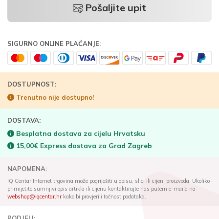
Pošaljite upit
SIGURNO ONLINE PLAĆANJE:
DOSTUPNOST:
Trenutno nije dostupno!
DOSTAVA:
Besplatna dostava za cijelu Hrvatsku
15,00€ Express dostava za Grad Zagreb
NAPOMENA:
IQ Centar Internet trgovina može pogriješiti u opisu, slici ili cijeni proizvoda. Ukoliko
primijetite sumnjivi opis artikla ili cijenu kontaktirajte nas putem e-maila na
webshop@iqcentar.hr
kako bi provjerili točnost podataka.
PODJELI: