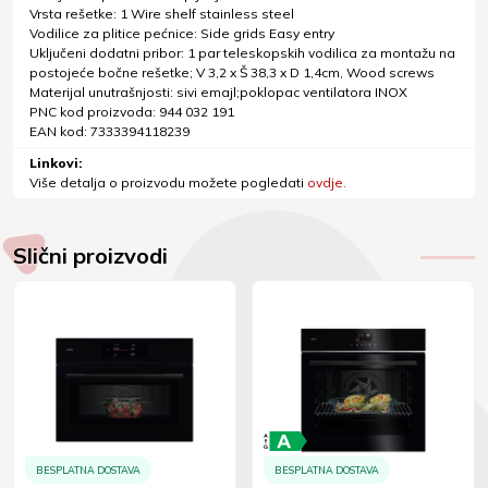
Vrsta rešetke: 1 Wire shelf stainless steel
Vodilice za plitice pećnice: Side grids Easy entry
Uključeni dodatni pribor: 1 par teleskopskih vodilica za montažu na
postojeće bočne rešetke; V 3,2 x Š 38,3 x D 1,4cm, Wood screws
Materijal unutrašnjosti: sivi emajl;poklopac ventilatora INOX
PNC kod proizvoda: 944 032 191
EAN kod: 7333394118239
Linkovi:
Više detalja o proizvodu možete pogledati
ovdje.
Slični proizvodi
BESPLATNA DOSTAVA
BESPLATNA DOSTAVA