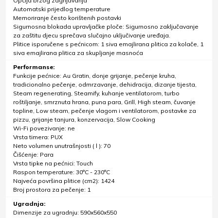
Opcija brzog zagrijavanja
Automatski prijedlog temperature
Memoriranje često korištenih postavki
Sigurnosna blokada upravljačke ploče: Sigurnosno zaključavanje
za zaštitu djecu sprečava slučajno uključivanje uređaja.
Plitice isporučene s pećnicom: 1 siva emajlirana plitica za kolače, 1
siva emajlirana plitica za skupljanje masnoća
Performanse:
Funkcije pećnice: Au Gratin, donje grijanje, pečenje kruha,
tradicionalno pečenje, odmrzavanje, dehidracija, dizanje tijesta,
Steam regenerating, Steamify, kuhanje ventilatorom, turbo
roštiljanje, smrznuta hrana, puna para, Grill, High steam, čuvanje
topline, Low steam, pečenje vlagom i ventilatorom, postavke za
pizzu, grijanje tanjura, konzervacija, Slow Cooking
Wi-Fi povezivanje: ne
Vrsta timera: PUX
Neto volumen unutrašnjosti ( l ): 70
Čišćenje: Para
Vrsta tipke na pećnici: Touch
Raspon temperature: 30°C - 230°C
Najveća površina plitice (cm2): 1424
Broj prostora za pečenje: 1
Ugradnja:
Dimenzije za ugradnju: 590x560x550