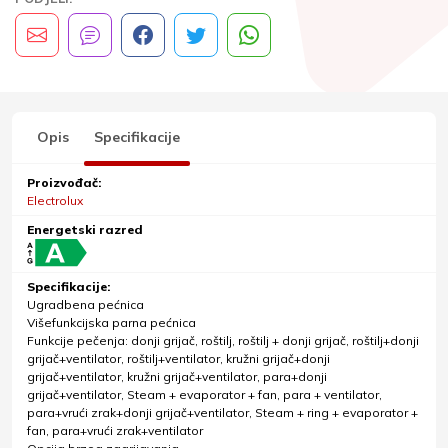
Opis
Specifikacije
Proizvođač:
Electrolux
Energetski razred
Specifikacije:
Ugradbena pećnica
Višefunkcijska parna pećnica
Funkcije pečenja: donji grijač, roštilj, roštilj + donji grijač, roštilj+donji
grijač+ventilator, roštilj+ventilator, kružni grijač+donji
grijač+ventilator, kružni grijač+ventilator, para+donji
grijač+ventilator, Steam + evaporator + fan, para + ventilator,
para+vrući zrak+donji grijač+ventilator, Steam + ring + evaporator +
fan, para+vrući zrak+ventilator