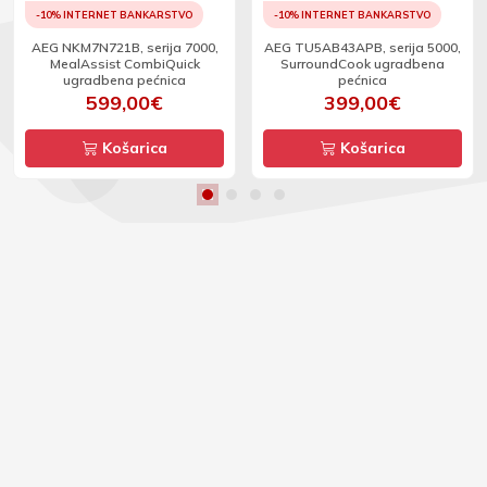
-10% INTERNET BANKARSTVO
-10% INTERNET BANKARSTVO
AEG NKM7N721B, serija 7000,
AEG TU5AB43APB, serija 5000,
MealAssist CombiQuick
SurroundCook ugradbena
ugradbena pećnica
pećnica
599,00€
399,00€
Košarica
Košarica