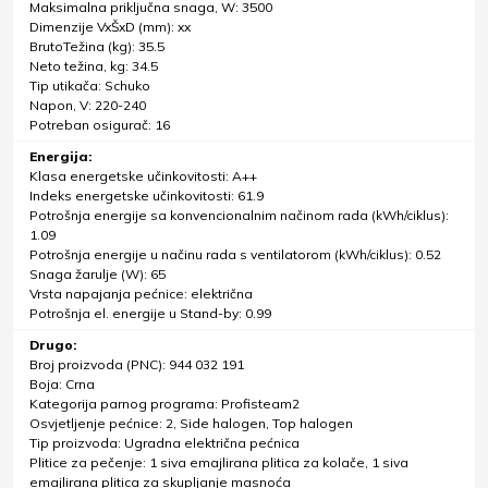
Maksimalna priključna snaga, W: 3500
Dimenzije VxŠxD (mm): xx
BrutoTežina (kg): 35.5
Neto težina, kg: 34.5
Tip utikača: Schuko
Napon, V: 220-240
Potreban osigurač: 16
Energija:
Klasa energetske učinkovitosti: A++
Indeks energetske učinkovitosti: 61.9
Potrošnja energije sa konvencionalnim načinom rada (kWh/ciklus):
1.09
Potrošnja energije u načinu rada s ventilatorom (kWh/ciklus): 0.52
Snaga žarulje (W): 65
Vrsta napajanja pećnice: električna
Potrošnja el. energije u Stand-by: 0.99
Drugo:
Broj proizvoda (PNC): 944 032 191
Boja: Crna
Kategorija parnog programa: Profisteam2
Osvjetljenje pećnice: 2, Side halogen, Top halogen
Tip proizvoda: Ugradna električna pećnica
Plitice za pečenje: 1 siva emajlirana plitica za kolače, 1 siva
emajlirana plitica za skupljanje masnoća