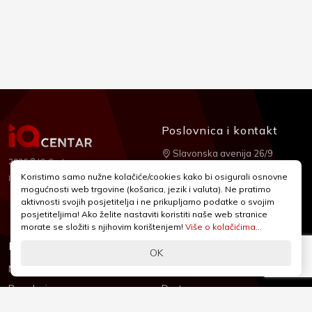
Poslovnica i kontakt
Slavonska avenija 26/9
2026 © IQ Centar
+385 1 2455 950
Koristimo samo nužne kolačiće/cookies kako bi osigurali osnovne
Nubilus
Izrada:
mogućnosti web trgovine (košarica, jezik i valuta). Ne pratimo
webshop@iqcentar.hr
aktivnosti svojih posjetitelja i ne prikupljamo podatke o svojim
Pon - Pet od 9 - 17h
posjetiteljima! Ako želite nastaviti koristiti naše web stranice
morate se složiti s njihovim korištenjem!
Više o kolačićima...
Informacije
Podrška
OK
Novosti & Promocije
Uvjeti poslovanja
Brandovi
Dostava
Kolačići (Cookies)
Oblici plaćanja