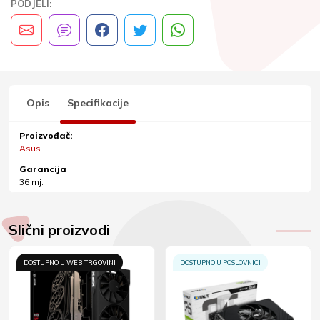
PODJELI:
Opis
Specifikacije
Proizvođač:
Asus
Garancija
36 mj.
Slični proizvodi
DOSTUPNO U WEB TRGOVINI
DOSTUPNO U POSLOVNICI