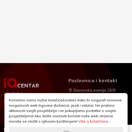
Poslovnica i kontakt
Slavonska avenija 26/9
2026 © IQ Centar
+385 1 2455 950
Koristimo samo nužne kolačiće/cookies kako bi osigurali osnovne
Nubilus
Izrada:
mogućnosti web trgovine (košarica, jezik i valuta). Ne pratimo
webshop@iqcentar.hr
aktivnosti svojih posjetitelja i ne prikupljamo podatke o svojim
Pon - Pet od 9 - 17h
posjetiteljima! Ako želite nastaviti koristiti naše web stranice
morate se složiti s njihovim korištenjem!
Više o kolačićima...
Informacije
Podrška