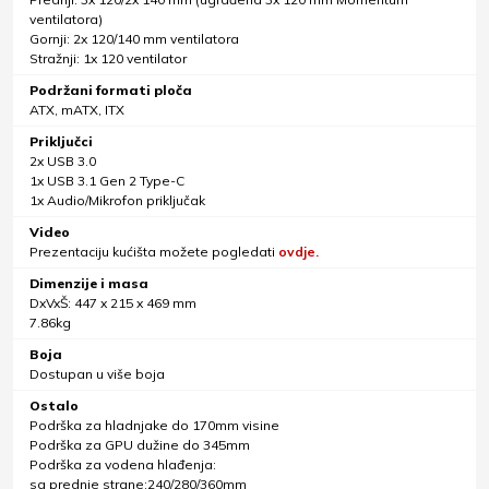
ventilatora)
Gornji: 2x 120/140 mm ventilatora
Stražnji: 1x 120 ventilator
Podržani formati ploča
ATX, mATX, ITX
Priključci
2x USB 3.0
1x USB 3.1 Gen 2 Type-C
1x Audio/Mikrofon priključak
Video
Prezentaciju kućišta možete pogledati
ovdje.
Dimenzije i masa
DxVxŠ: 447 x 215 x 469 mm
7.86kg
Boja
Dostupan u više boja
Ostalo
Podrška za hladnjake do 170mm visine
Podrška za GPU dužine do 345mm
Podrška za vodena hlađenja:
sa prednje strane:240/280/360mm