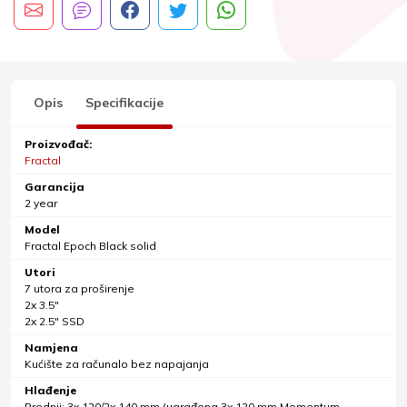
Opis
Specifikacije
Proizvođač:
Fractal
Garancija
2 year
Model
Fractal Epoch Black solid
Utori
7 utora za proširenje
2x 3.5"
2x 2.5" SSD
Namjena
Kućište za računalo bez napajanja
Hlađenje
Prednji: 3x 120/2x 140 mm (ugrađena 3x 120 mm Momentum