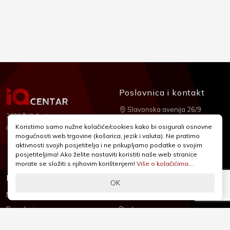
Poslovnica i kontakt
Slavonska avenija 26/9
2026 © IQ Centar
+385 1 2455 950
Koristimo samo nužne kolačiće/cookies kako bi osigurali osnovne
Nubilus
Izrada:
mogućnosti web trgovine (košarica, jezik i valuta). Ne pratimo
webshop@iqcentar.hr
aktivnosti svojih posjetitelja i ne prikupljamo podatke o svojim
Pon - Pet od 9 - 17h
posjetiteljima! Ako želite nastaviti koristiti naše web stranice
morate se složiti s njihovim korištenjem!
Više o kolačićima...
Informacije
Podrška
OK
Novosti & Promocije
Uvjeti poslovanja
Brandovi
Dostava
Kolačići (Cookies)
Oblici plaćanja