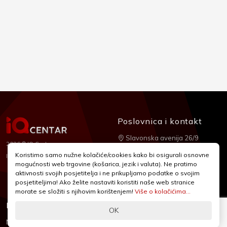
Poslovnica i kontakt
Slavonska avenija 26/9
2026 © IQ Centar
+385 1 2455 950
Koristimo samo nužne kolačiće/cookies kako bi osigurali osnovne
Nubilus
Izrada:
mogućnosti web trgovine (košarica, jezik i valuta). Ne pratimo
webshop@iqcentar.hr
aktivnosti svojih posjetitelja i ne prikupljamo podatke o svojim
Pon - Pet od 9 - 17h
posjetiteljima! Ako želite nastaviti koristiti naše web stranice
morate se složiti s njihovim korištenjem!
Više o kolačićima...
Informacije
Podrška
OK
Novosti & Promocije
Uvjeti poslovanja