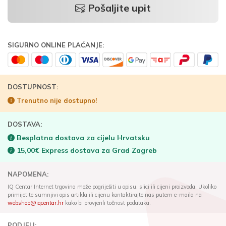
Pošaljite upit
SIGURNO ONLINE PLAĆANJE:
DOSTUPNOST:
Trenutno nije dostupno!
DOSTAVA:
Besplatna dostava za cijelu Hrvatsku
15,00€ Express dostava za Grad Zagreb
NAPOMENA:
IQ Centar Internet trgovina može pogriješiti u opisu, slici ili cijeni proizvoda. Ukoliko
primijetite sumnjivi opis artikla ili cijenu kontaktirajte nas putem e-maila na
webshop@iqcentar.hr
kako bi provjerili točnost podataka.
PODJELI: