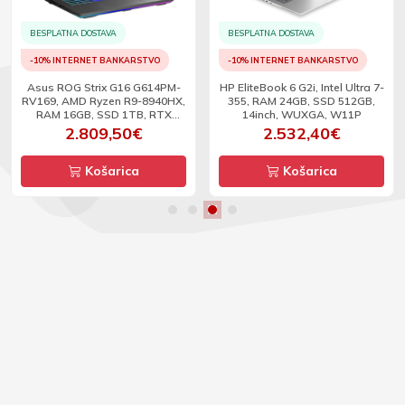
BESPLATNA DOSTAVA
BESPLATNA DOSTAVA
-10% INTERNET BANKARSTVO
-10% INTERNET BANKARSTVO
Asus ROG Strix G16 G614PM-
HP EliteBook 6 G2i, Intel Ultra 7-
RV169, AMD Ryzen R9-8940HX,
355, RAM 24GB, SSD 512GB,
RAM 16GB, SSD 1TB, RTX
14inch, WUXGA, W11P
5060, 16inch, WUXGA, 165Hz,
2.809,50€
2.532,40€
DOS
Košarica
Košarica